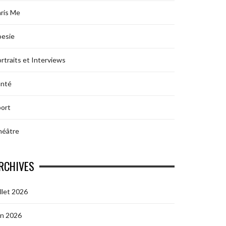
ris Me
oesie
rtraits et Interviews
anté
ort
héâtre
RCHIVES
illet 2026
in 2026