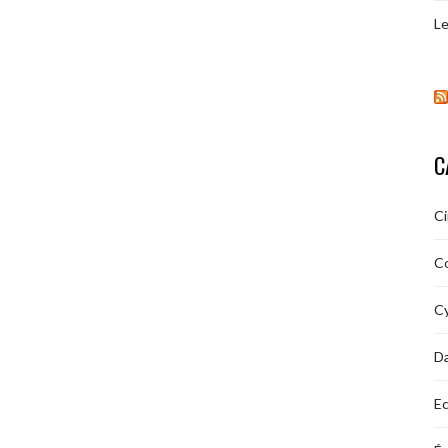
Le
C
C
C
Cy
D
Ec