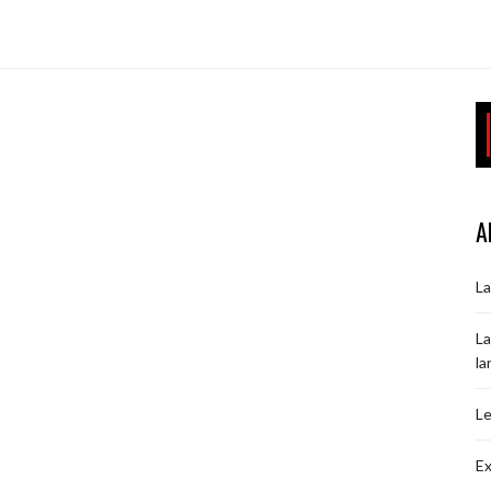
I
A
La
La
la
Le
Ex