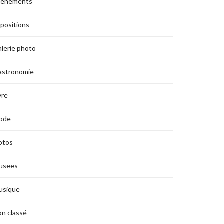
vènements
positions
lerie photo
astronomie
vre
ode
otos
usees
usique
n classé