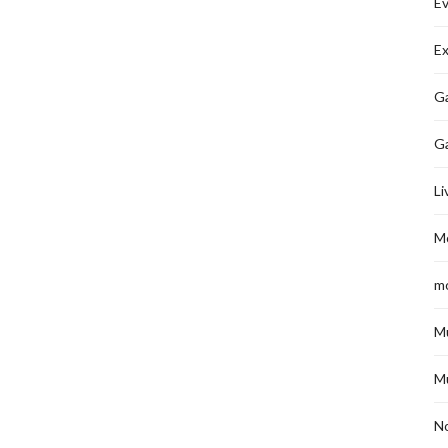
É
Ex
Ga
G
Li
M
m
M
M
No