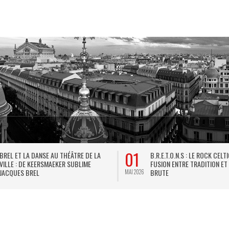
01
BREL ET LA DANSE AU THÉÂTRE DE LA
B.R.E.T.O.N.S : LE ROCK CELT
VILLE : DE KEERSMAEKER SUBLIME
FUSION ENTRE TRADITION ET
JACQUES BREL
BRUTE
MAI 2026