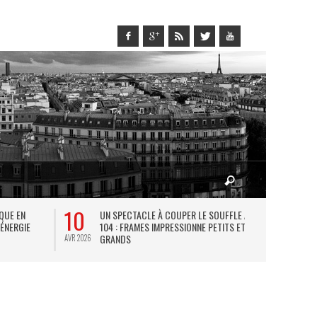
10
27
IQUE EN
UN SPECTACLE À COUPER LE SOUFFLE AU
L
 ÉNERGIE
104 : FRAMES IMPRESSIONNE PETITS ET
TH
GRANDS
AVR 2026
JUIL 2026