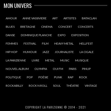
MON UNIVERS
AMOUR
ANNE VASSIVIERE
ART
ARTISTES
BATACLAN
BLUES
BRETAGNE
CINEMA
CONCERT
CONCERTS
DANSE
DOMINIQUE PLANCHE
EXPO
EXPOSITION
FEMMES
FESTIVAL
FILM
HEAVY METAL
HELLFEST
HIP HOP
HUMOUR
JAZZ
JOURNALISTE
LA CIGALE
LA PARIZIENNE
LIVRE
METAL
MUSIC
MUSIQUE
NOUVEL ALBUM
OLYMPIA
OUI FM
PARIS
PINUP
POLITIQUE
POP
POÉSIE
PUNK
RAP
ROCK
ROCKABILLY
ROCK N ROLL
SOUL
THÉATRE
VINTAGE
COPYRIGHT LA PARIZIENNE © 2014 - 2021