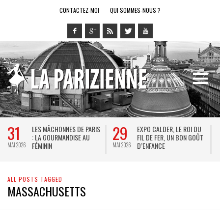
CONTACTEZ-MOI
QUI SOMMES-NOUS ?
31
29
LES MÂCHONNES DE PARIS
EXPO CALDER, LE ROI DU
: LA GOURMANDISE AU
FIL DE FER, UN BON GOÛT
FÉMININ
D’ENFANCE
MAI 2026
MAI 2026
M
ALL POSTS TAGGED
MASSACHUSETTS