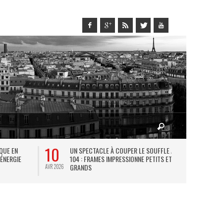
10
27
IQUE EN
UN SPECTACLE À COUPER LE SOUFFLE AU
L
 ÉNERGIE
104 : FRAMES IMPRESSIONNE PETITS ET
TH
GRANDS
AVR 2026
JUIL 2026