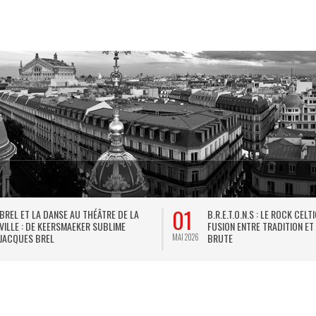
01
BREL ET LA DANSE AU THÉÂTRE DE LA
B.R.E.T.O.N.S : LE ROCK CELT
VILLE : DE KEERSMAEKER SUBLIME
FUSION ENTRE TRADITION ET
JACQUES BREL
BRUTE
MAI 2026