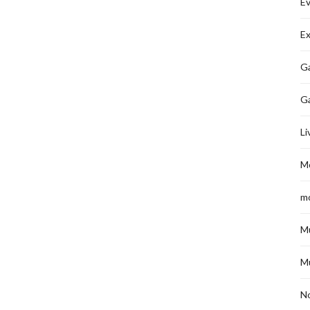
É
Ex
Ga
G
Li
M
m
M
M
No