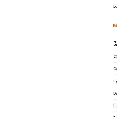
Le
C
C
C
Cy
D
Ec