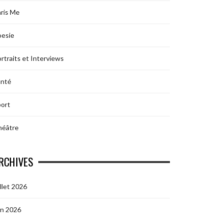
ris Me
oesie
rtraits et Interviews
anté
ort
héâtre
RCHIVES
illet 2026
in 2026