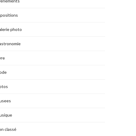
vènements
positions
lerie photo
astronomie
vre
ode
otos
usees
usique
n classé