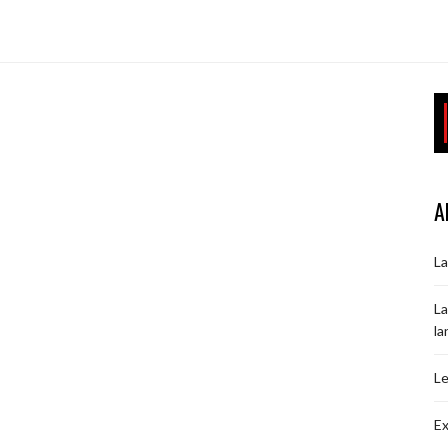
A
La
La
la
Le
Ex