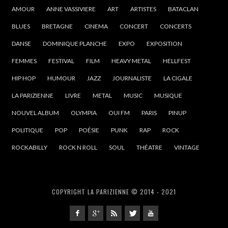
AMOUR
ANNE VASSIVIERE
ART
ARTISTES
BATACLAN
BLUES
BRETAGNE
CINEMA
CONCERT
CONCERTS
DANSE
DOMINIQUE PLANCHE
EXPO
EXPOSITION
FEMMES
FESTIVAL
FILM
HEAVY METAL
HELLFEST
HIP HOP
HUMOUR
JAZZ
JOURNALISTE
LA CIGALE
LA PARIZIENNE
LIVRE
METAL
MUSIC
MUSIQUE
NOUVEL ALBUM
OLYMPIA
OUI FM
PARIS
PINUP
POLITIQUE
POP
POÉSIE
PUNK
RAP
ROCK
ROCKABILLY
ROCK N ROLL
SOUL
THÉATRE
VINTAGE
COPYRIGHT LA PARIZIENNE © 2014 - 2021