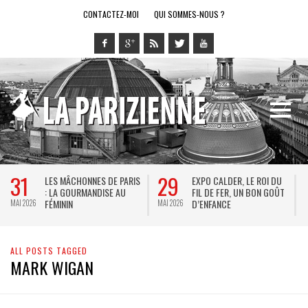
CONTACTEZ-MOI
QUI SOMMES-NOUS ?
31
29
LES MÂCHONNES DE PARIS
EXPO CALDER, LE ROI DU
: LA GOURMANDISE AU
FIL DE FER, UN BON GOÛT
FÉMININ
D’ENFANCE
MAI 2026
MAI 2026
M
ALL POSTS TAGGED
MARK WIGAN