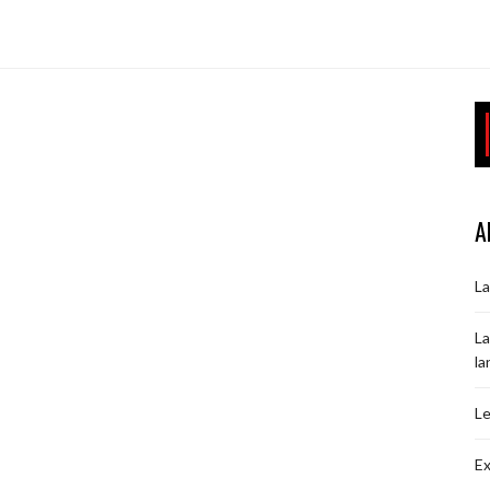
A
La
La
la
Le
Ex