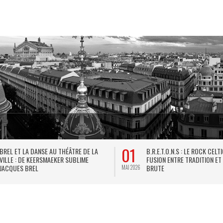
01
BREL ET LA DANSE AU THÉÂTRE DE LA
B.R.E.T.O.N.S : LE ROCK CELT
VILLE : DE KEERSMAEKER SUBLIME
FUSION ENTRE TRADITION ET
JACQUES BREL
BRUTE
MAI 2026