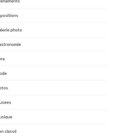
vènements
positions
lerie photo
astronomie
vre
ode
otos
usees
usique
n classé