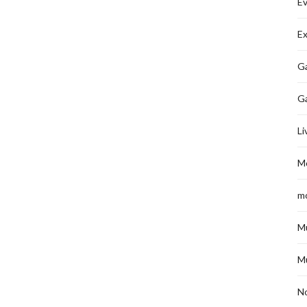
É
Ex
Ga
G
Li
M
m
M
M
No