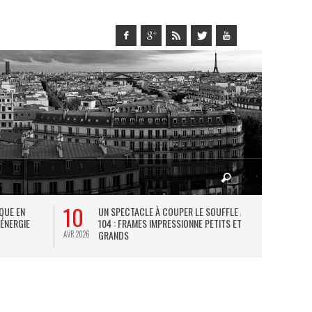
10
27
IQUE EN
UN SPECTACLE À COUPER LE SOUFFLE AU
L
 ÉNERGIE
104 : FRAMES IMPRESSIONNE PETITS ET
TH
GRANDS
AVR 2026
JUIL 2026