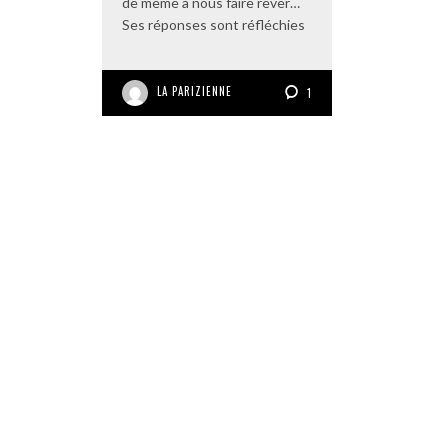
de même à nous faire rêver…
Ses réponses sont réfléchies
LA PARIZIENNE
1