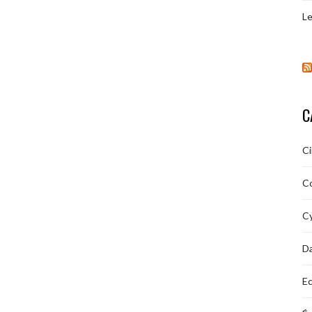
Le
C
C
C
Cy
D
Ec