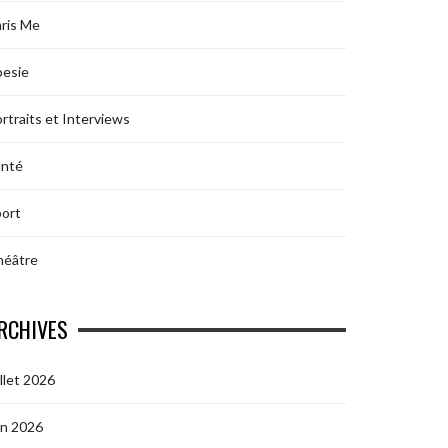
ris Me
oesie
rtraits et Interviews
anté
ort
héâtre
RCHIVES
illet 2026
in 2026