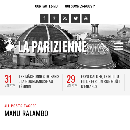
CONTACTEZ-MOI
QUI SOMMES-NOUS ?
31
29
LES MÂCHONNES DE PARIS
EXPO CALDER, LE ROI DU
: LA GOURMANDISE AU
FIL DE FER, UN BON GOÛT
FÉMININ
D’ENFANCE
MAI 2026
MAI 2026
M
ALL POSTS TAGGED
MANU RALAMBO