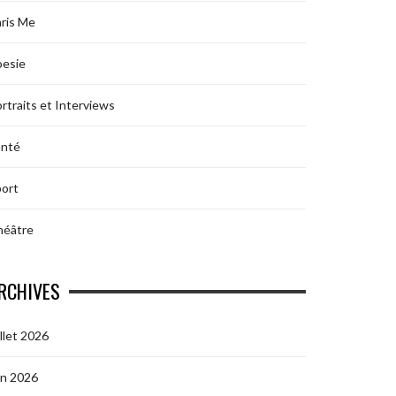
ris Me
oesie
rtraits et Interviews
anté
ort
héâtre
RCHIVES
illet 2026
in 2026