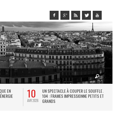
10
27
IQUE EN
UN SPECTACLE À COUPER LE SOUFFLE AU
L
 ÉNERGIE
104 : FRAMES IMPRESSIONNE PETITS ET
TH
GRANDS
AVR 2026
JUIL 2026