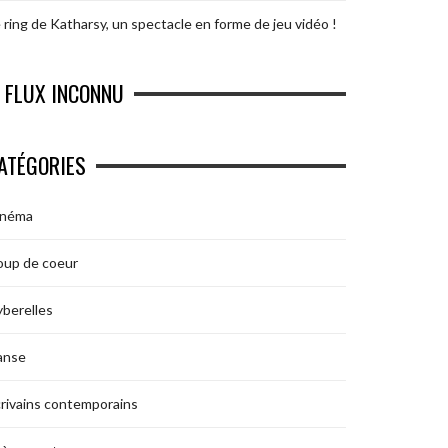
 ring de Katharsy, un spectacle en forme de jeu vidéo !
FLUX INCONNU
ATÉGORIES
inéma
oup de coeur
berelles
anse
rivains contemporains