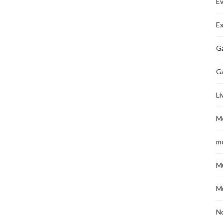
É
Ex
Ga
G
Li
M
m
M
M
No