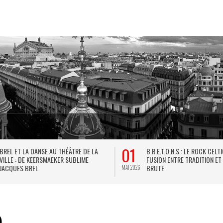
01
BREL ET LA DANSE AU THÉÂTRE DE LA
B.R.E.T.O.N.S : LE ROCK CELT
VILLE : DE KEERSMAEKER SUBLIME
FUSION ENTRE TRADITION ET
JACQUES BREL
BRUTE
MAI 2026