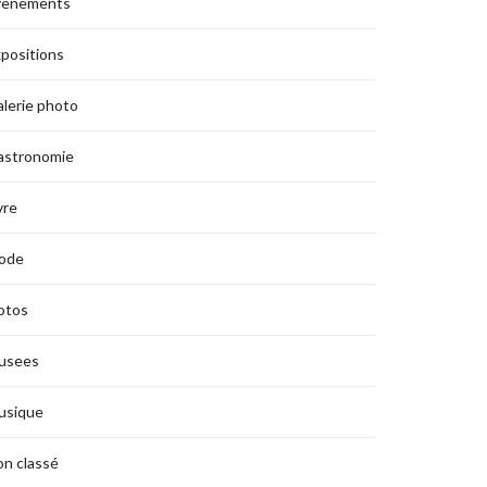
vènements
positions
lerie photo
astronomie
vre
ode
otos
usees
usique
n classé