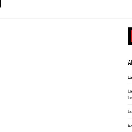
O
A
La
La
la
Le
Ex