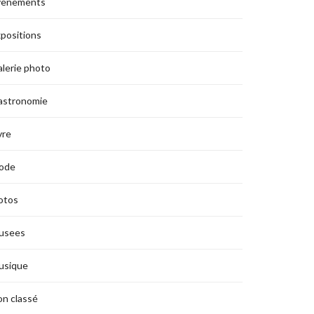
vènements
positions
lerie photo
astronomie
vre
ode
otos
usees
usique
n classé