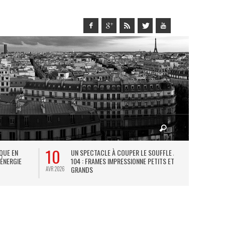
10
27
IQUE EN
UN SPECTACLE À COUPER LE SOUFFLE AU
L
 ÉNERGIE
104 : FRAMES IMPRESSIONNE PETITS ET
TH
GRANDS
AVR 2026
JUIL 2026