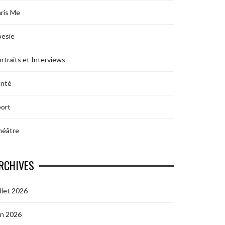
ris Me
oesie
rtraits et Interviews
anté
ort
héâtre
RCHIVES
illet 2026
in 2026