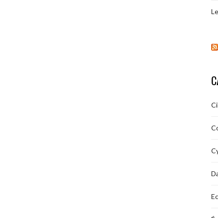
Le
C
C
C
Cy
D
Ec