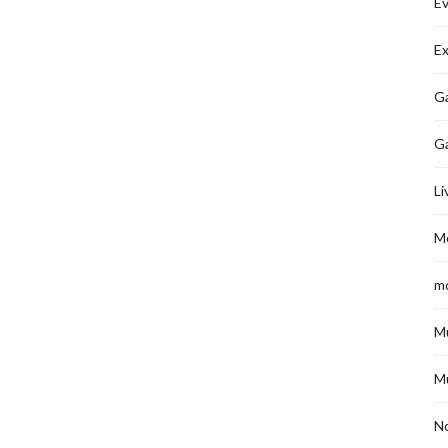
É
Ex
Ga
G
Li
M
m
M
M
No