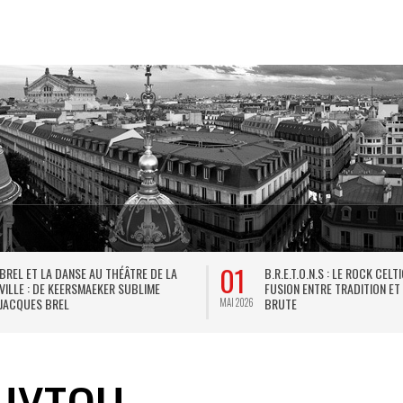
01
BREL ET LA DANSE AU THÉÂTRE DE LA
B.R.E.T.O.N.S : LE ROCK CELT
VILLE : DE KEERSMAEKER SUBLIME
FUSION ENTRE TRADITION ET
JACQUES BREL
BRUTE
MAI 2026