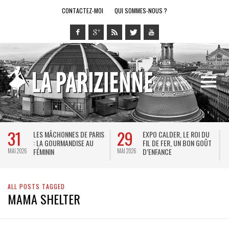
CONTACTEZ-MOI
QUI SOMMES-NOUS ?
31
29
LES MÂCHONNES DE PARIS
EXPO CALDER, LE ROI DU
: LA GOURMANDISE AU
FIL DE FER, UN BON GOÛT
FÉMININ
D’ENFANCE
MAI 2026
MAI 2026
M
ALL POSTS TAGGED
MAMA SHELTER