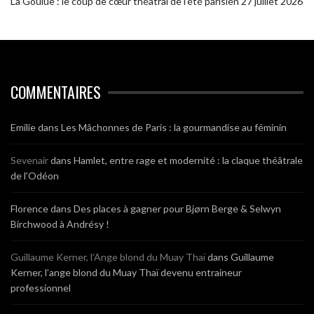
La Goulue : le coup de cœur théâtral de l’été parisien
27 juillet 2026
COMMENTAIRES
Emilie
dans
Les Mâchonnes de Paris : la gourmandise au féminin
Sevenair
dans
Hamlet, entre rage et modernité : la claque théâtrale
de l’Odéon
Florence
dans
Des places à gagner pour Bjørn Berge & Selwyn
Birchwood à Andrésy !
Guillaume Kerner, l’Ange blond du Muay Thaï
dans
Guillaume
Kerner, l’ange blond du Muay Thaï devenu entraineur
professionnel