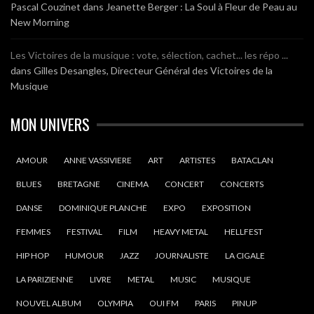
Pascal Couzinet
dans
Jeanette Berger : La Soul à Fleur de Peau au
New Morning
Les Victoires de la musique : vote, sélection, cachet... les répo ...
dans
Gilles Desangles, Directeur Général des Victoires de la
Musique
MON UNIVERS
AMOUR
ANNE VASSIVIERE
ART
ARTISTES
BATACLAN
BLUES
BRETAGNE
CINEMA
CONCERT
CONCERTS
DANSE
DOMINIQUE PLANCHE
EXPO
EXPOSITION
FEMMES
FESTIVAL
FILM
HEAVY METAL
HELLFEST
HIP HOP
HUMOUR
JAZZ
JOURNALISTE
LA CIGALE
LA PARIZIENNE
LIVRE
METAL
MUSIC
MUSIQUE
NOUVEL ALBUM
OLYMPIA
OUI FM
PARIS
PINUP