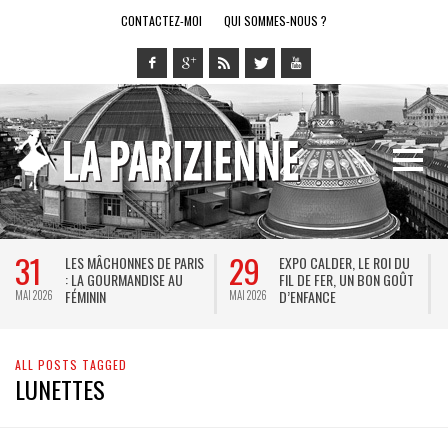
CONTACTEZ-MOI
QUI SOMMES-NOUS ?
31
29
LES MÂCHONNES DE PARIS
EXPO CALDER, LE ROI DU
: LA GOURMANDISE AU
FIL DE FER, UN BON GOÛT
FÉMININ
D’ENFANCE
MAI 2026
MAI 2026
M
ALL POSTS TAGGED
LUNETTES