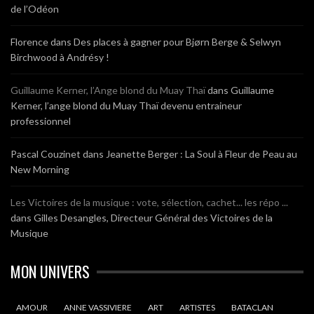
de l’Odéon
Florence
dans
Des places à gagner pour Bjørn Berge & Selwyn
Birchwood à Andrésy !
Guillaume Kerner, l’Ange blond du Muay Thaï
dans
Guillaume
Kerner, l’ange blond du Muay Thaï devenu entraineur
professionnel
Pascal Couzinet
dans
Jeanette Berger : La Soul à Fleur de Peau au
New Morning
Les Victoires de la musique : vote, sélection, cachet... les répo ...
dans
Gilles Desangles, Directeur Général des Victoires de la
Musique
MON UNIVERS
AMOUR
ANNE VASSIVIERE
ART
ARTISTES
BATACLAN