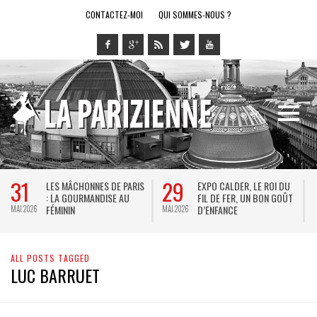
CONTACTEZ-MOI
QUI SOMMES-NOUS ?
31
29
LES MÂCHONNES DE PARIS
EXPO CALDER, LE ROI DU
: LA GOURMANDISE AU
FIL DE FER, UN BON GOÛT
FÉMININ
D’ENFANCE
MAI 2026
MAI 2026
M
ALL POSTS TAGGED
LUC BARRUET