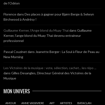
de l’Odéon
Florence
dans
Des places à gagner pour Bjørn Berge & Selwyn
Birchwood à Andrésy !
Guillaume Kerner, l’Ange blond du Muay Thaï
dans
Guillaume
Kerner, l’ange blond du Muay Thaï devenu entraineur
professionnel
Pascal Couzinet
dans
Jeanette Berger : La Soul à Fleur de Peau au
New Morning
Les Victoires de la musique : vote, sélection, cachet... les répo ...
dans
Gilles Desangles, Directeur Général des Victoires de la
Musique
MON UNIVERS
AMOUR
ANNE VASSIVIERE
ART
ARTISTES
BATACLAN