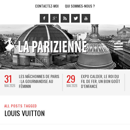
CONTACTEZ-MOI
QUI SOMMES-NOUS ?
31
29
LES MÂCHONNES DE PARIS
EXPO CALDER, LE ROI DU
: LA GOURMANDISE AU
FIL DE FER, UN BON GOÛT
FÉMININ
D’ENFANCE
MAI 2026
MAI 2026
M
ALL POSTS TAGGED
LOUIS VUITTON