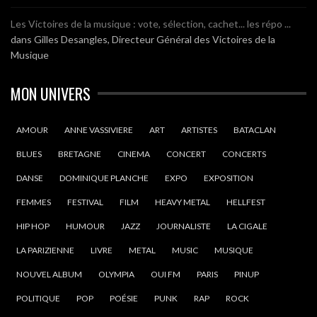
Les Victoires de la musique : vote, sélection, cachet... les répo ...
dans
Gilles Desangles, Directeur Général des Victoires de la
Musique
MON UNIVERS
AMOUR
ANNE VASSIVIERE
ART
ARTISTES
BATACLAN
BLUES
BRETAGNE
CINEMA
CONCERT
CONCERTS
DANSE
DOMINIQUE PLANCHE
EXPO
EXPOSITION
FEMMES
FESTIVAL
FILM
HEAVY METAL
HELLFEST
HIP HOP
HUMOUR
JAZZ
JOURNALISTE
LA CIGALE
LA PARIZIENNE
LIVRE
METAL
MUSIC
MUSIQUE
NOUVEL ALBUM
OLYMPIA
OUI FM
PARIS
PINUP
POLITIQUE
POP
POÉSIE
PUNK
RAP
ROCK