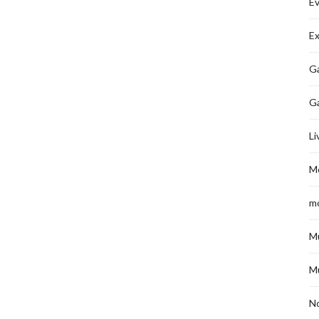
É
Ex
Ga
G
Li
M
m
M
M
No