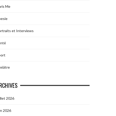
ris Me
oesie
rtraits et Interviews
anté
ort
héâtre
RCHIVES
illet 2026
in 2026