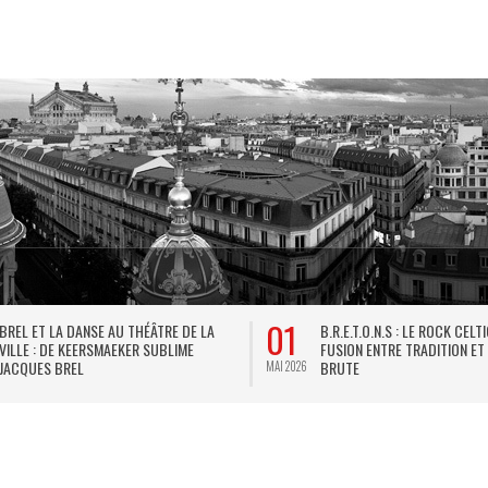
01
BREL ET LA DANSE AU THÉÂTRE DE LA
B.R.E.T.O.N.S : LE ROCK CELT
VILLE : DE KEERSMAEKER SUBLIME
FUSION ENTRE TRADITION ET
JACQUES BREL
BRUTE
MAI 2026