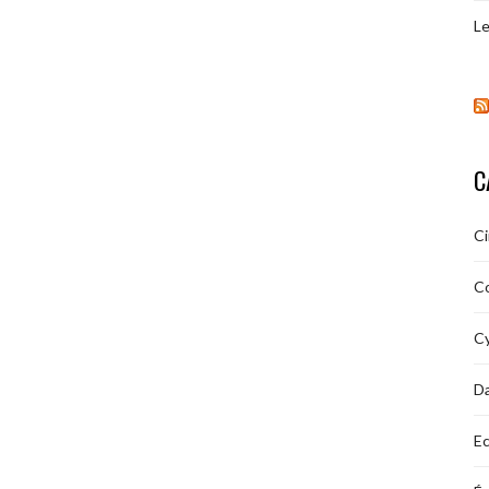
Le
C
C
C
Cy
D
Ec