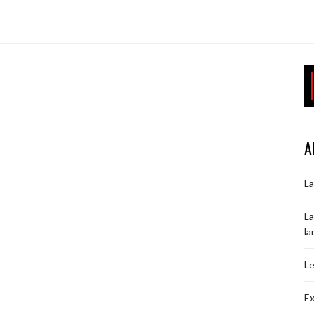
A
La
La
la
Le
Ex