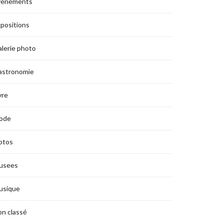
vènements
positions
lerie photo
astronomie
vre
ode
otos
usees
usique
n classé