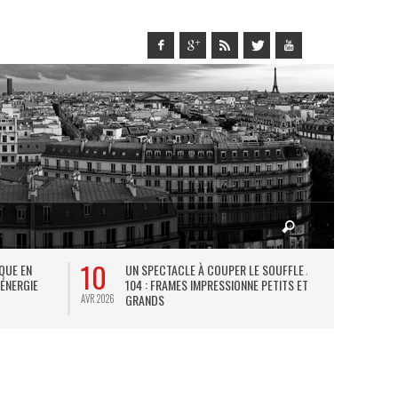
10
27
IQUE EN
UN SPECTACLE À COUPER LE SOUFFLE AU
L
 ÉNERGIE
104 : FRAMES IMPRESSIONNE PETITS ET
TH
GRANDS
AVR 2026
JUIL 2026