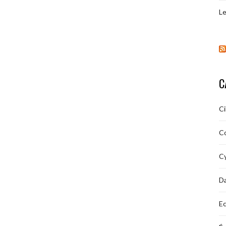
Le
C
C
C
Cy
D
Ec