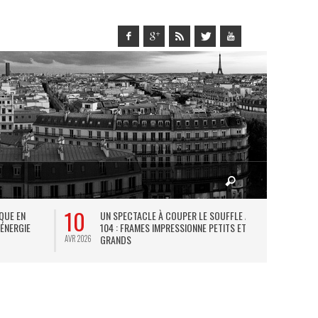
10
27
IQUE EN
UN SPECTACLE À COUPER LE SOUFFLE AU
L
 ÉNERGIE
104 : FRAMES IMPRESSIONNE PETITS ET
TH
GRANDS
AVR 2026
JUIL 2026