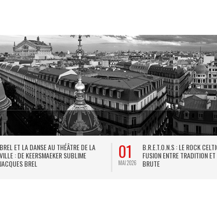
01
BREL ET LA DANSE AU THÉÂTRE DE LA
B.R.E.T.O.N.S : LE ROCK CELT
VILLE : DE KEERSMAEKER SUBLIME
FUSION ENTRE TRADITION ET
JACQUES BREL
BRUTE
MAI 2026