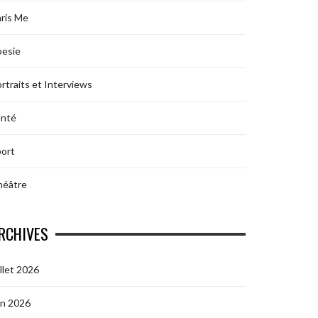
ris Me
oesie
rtraits et Interviews
anté
ort
héâtre
RCHIVES
illet 2026
in 2026