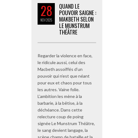
28
QUAND LE
POUVOIR SAIGNE :
MAKBETH SELON
NOV
2025
LE MUNSTRUM
THÉÂTRE
Regarder la violence en face,
le ridicule aussi, celui des
Macbeth assoiffés d’un
pouvoir qui n’est que néant
pour eux et chaos pour tous
les autres. Vaine folie.
L’ambition les mène à la
barbarie, à la bêtise, à la
déchéance. Dans cette
relecture coup de poing
signée Le Munstrum Théâtre,
le sang devient langage, la
scène champ de bataille et la