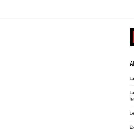
A
La
La
la
Le
Ex