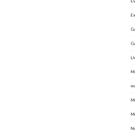
É
Ex
Ga
G
Li
M
m
M
M
No