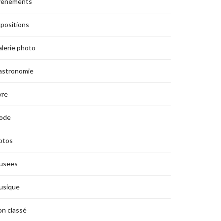
vènements
positions
lerie photo
astronomie
vre
ode
otos
usees
usique
n classé