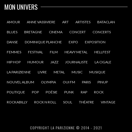
MON UNIVERS
AMOUR
ANNE VASSIVIERE
ART
ARTISTES
BATACLAN
BLUES
BRETAGNE
CINEMA
CONCERT
CONCERTS
DANSE
DOMINIQUE PLANCHE
EXPO
EXPOSITION
FEMMES
FESTIVAL
FILM
HEAVY METAL
HELLFEST
HIP HOP
HUMOUR
JAZZ
JOURNALISTE
LA CIGALE
LA PARIZIENNE
LIVRE
METAL
MUSIC
MUSIQUE
NOUVEL ALBUM
OLYMPIA
OUI FM
PARIS
PINUP
POLITIQUE
POP
POÉSIE
PUNK
RAP
ROCK
ROCKABILLY
ROCK N ROLL
SOUL
THÉATRE
VINTAGE
COPYRIGHT LA PARIZIENNE © 2014 - 2021