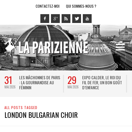
CONTACTEZ-MOI
QUI SOMMES-NOUS ?
31
29
LES MÂCHONNES DE PARIS
EXPO CALDER, LE ROI DU
: LA GOURMANDISE AU
FIL DE FER, UN BON GOÛT
FÉMININ
D’ENFANCE
MAI 2026
MAI 2026
M
ALL POSTS TAGGED
LONDON BULGARIAN CHOIR