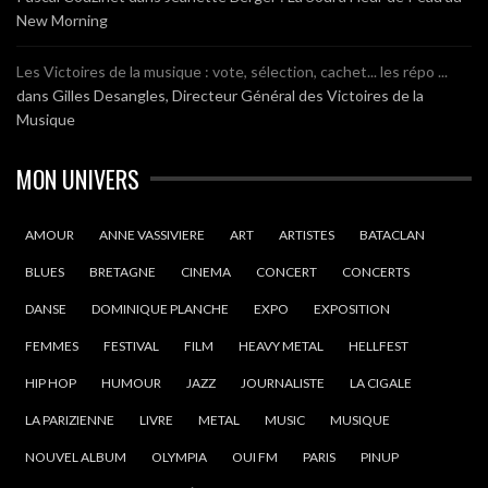
New Morning
Les Victoires de la musique : vote, sélection, cachet... les répo ...
dans
Gilles Desangles, Directeur Général des Victoires de la
Musique
MON UNIVERS
AMOUR
ANNE VASSIVIERE
ART
ARTISTES
BATACLAN
BLUES
BRETAGNE
CINEMA
CONCERT
CONCERTS
DANSE
DOMINIQUE PLANCHE
EXPO
EXPOSITION
FEMMES
FESTIVAL
FILM
HEAVY METAL
HELLFEST
HIP HOP
HUMOUR
JAZZ
JOURNALISTE
LA CIGALE
LA PARIZIENNE
LIVRE
METAL
MUSIC
MUSIQUE
NOUVEL ALBUM
OLYMPIA
OUI FM
PARIS
PINUP