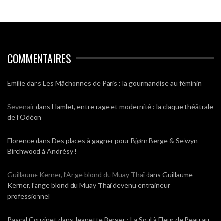
COMMENTAIRES
Emilie
dans
Les Mâchonnes de Paris : la gourmandise au féminin
Sevenair
dans
Hamlet, entre rage et modernité : la claque théâtrale
de l’Odéon
Florence
dans
Des places à gagner pour Bjørn Berge & Selwyn
Birchwood à Andrésy !
Guillaume Kerner, l’Ange blond du Muay Thaï
dans
Guillaume
Kerner, l’ange blond du Muay Thaï devenu entraineur
professionnel
Pascal Couzinet
dans
Jeanette Berger : La Soul à Fleur de Peau au