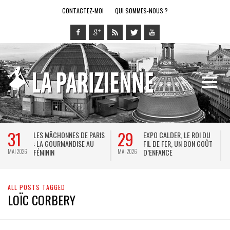
CONTACTEZ-MOI
QUI SOMMES-NOUS ?
31
29
LES MÂCHONNES DE PARIS
EXPO CALDER, LE ROI DU
: LA GOURMANDISE AU
FIL DE FER, UN BON GOÛT
FÉMININ
D’ENFANCE
MAI 2026
MAI 2026
M
ALL POSTS TAGGED
LOÏC CORBERY