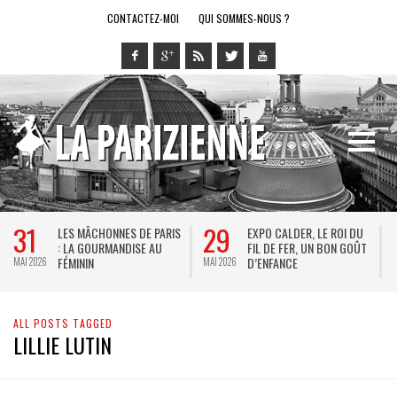
CONTACTEZ-MOI
QUI SOMMES-NOUS ?
31
29
LES MÂCHONNES DE PARIS
EXPO CALDER, LE ROI DU
: LA GOURMANDISE AU
FIL DE FER, UN BON GOÛT
FÉMININ
D’ENFANCE
MAI 2026
MAI 2026
M
ALL POSTS TAGGED
LILLIE LUTIN