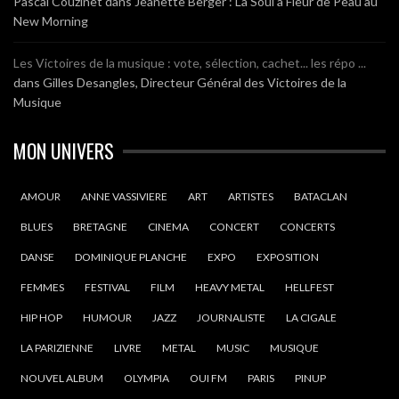
Pascal Couzinet
dans
Jeanette Berger : La Soul à Fleur de Peau au
New Morning
Les Victoires de la musique : vote, sélection, cachet... les répo ...
dans
Gilles Desangles, Directeur Général des Victoires de la
Musique
MON UNIVERS
AMOUR
ANNE VASSIVIERE
ART
ARTISTES
BATACLAN
BLUES
BRETAGNE
CINEMA
CONCERT
CONCERTS
DANSE
DOMINIQUE PLANCHE
EXPO
EXPOSITION
FEMMES
FESTIVAL
FILM
HEAVY METAL
HELLFEST
HIP HOP
HUMOUR
JAZZ
JOURNALISTE
LA CIGALE
LA PARIZIENNE
LIVRE
METAL
MUSIC
MUSIQUE
NOUVEL ALBUM
OLYMPIA
OUI FM
PARIS
PINUP