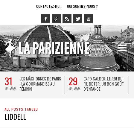
CONTACTEZ-MOI
QUI SOMMES-NOUS ?
31
29
LES MÂCHONNES DE PARIS
EXPO CALDER, LE ROI DU
: LA GOURMANDISE AU
FIL DE FER, UN BON GOÛT
FÉMININ
D’ENFANCE
MAI 2026
MAI 2026
M
ALL POSTS TAGGED
LIDDELL