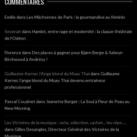
COMMENTAIRES
Emilie
dans
Les Mâchonnes de Paris : la gourmandise au féminin
Sevenair
dans
Hamlet, entre rage et modernité : la claque théâtrale
de l’Odéon
Florence
dans
Des places à gagner pour Bjørn Berge & Selwyn
Birchwood à Andrésy !
Guillaume Kerner, l’Ange blond du Muay Thaï
dans
Guillaume
Kerner, l’ange blond du Muay Thaï devenu entraineur
professionnel
Pascal Couzinet
dans
Jeanette Berger : La Soul à Fleur de Peau au
New Morning
Les Victoires de la musique : vote, sélection, cachet... les répo ...
dans
Gilles Desangles, Directeur Général des Victoires de la
Musique