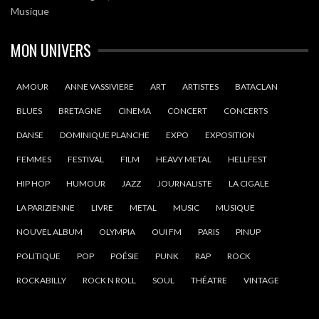
Musique
MON UNIVERS
AMOUR
ANNE VASSIVIERE
ART
ARTISTES
BATACLAN
BLUES
BRETAGNE
CINEMA
CONCERT
CONCERTS
DANSE
DOMINIQUE PLANCHE
EXPO
EXPOSITION
FEMMES
FESTIVAL
FILM
HEAVY METAL
HELLFEST
HIP HOP
HUMOUR
JAZZ
JOURNALISTE
LA CIGALE
LA PARIZIENNE
LIVRE
METAL
MUSIC
MUSIQUE
NOUVEL ALBUM
OLYMPIA
OUI FM
PARIS
PINUP
POLITIQUE
POP
POÉSIE
PUNK
RAP
ROCK
ROCKABILLY
ROCK N ROLL
SOUL
THÉATRE
VINTAGE