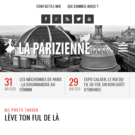
CONTACTEZ-MOI
QUI SOMMES-NOUS ?
31
29
LES MÂCHONNES DE PARIS
EXPO CALDER, LE ROI DU
: LA GOURMANDISE AU
FIL DE FER, UN BON GOÛT
FÉMININ
D’ENFANCE
MAI 2026
MAI 2026
M
ALL POSTS TAGGED
LÈVE TON FUL DE LÀ