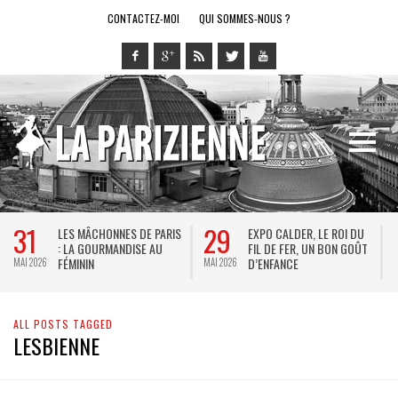
CONTACTEZ-MOI
QUI SOMMES-NOUS ?
31
29
LES MÂCHONNES DE PARIS
EXPO CALDER, LE ROI DU
: LA GOURMANDISE AU
FIL DE FER, UN BON GOÛT
FÉMININ
D’ENFANCE
MAI 2026
MAI 2026
M
ALL POSTS TAGGED
LESBIENNE