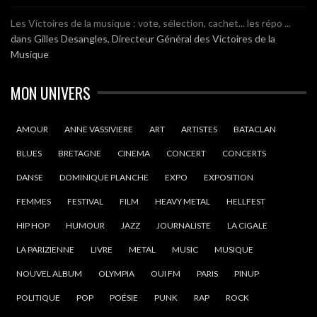
Les Victoires de la musique : vote, sélection, cachet... les répo ...
dans
Gilles Desangles, Directeur Général des Victoires de la
Musique
MON UNIVERS
AMOUR
ANNE VASSIVIERE
ART
ARTISTES
BATACLAN
BLUES
BRETAGNE
CINEMA
CONCERT
CONCERTS
DANSE
DOMINIQUE PLANCHE
EXPO
EXPOSITION
FEMMES
FESTIVAL
FILM
HEAVY METAL
HELLFEST
HIP HOP
HUMOUR
JAZZ
JOURNALISTE
LA CIGALE
LA PARIZIENNE
LIVRE
METAL
MUSIC
MUSIQUE
NOUVEL ALBUM
OLYMPIA
OUI FM
PARIS
PINUP
POLITIQUE
POP
POÉSIE
PUNK
RAP
ROCK