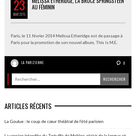
23
MELISSA ETHERIDGE, LA BRUCE SPRINGSTEEN
AU FÉMININ
MAR
2015
Paris, le 11 février 2014 Melissa Etheridge est de passage à
Paris pour la promotion de son nouvel album, This Is M.E.
LA PARIZIENNE
0
ARTICLES RÉCENTS
La Goulue : le coup de cœur théâtral de l’été parisien
La version interdite du Tartuffe de Molière, plaisir de la langue et