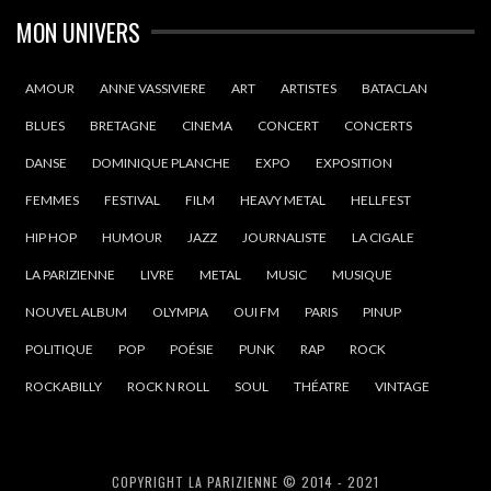
MON UNIVERS
AMOUR
ANNE VASSIVIERE
ART
ARTISTES
BATACLAN
BLUES
BRETAGNE
CINEMA
CONCERT
CONCERTS
DANSE
DOMINIQUE PLANCHE
EXPO
EXPOSITION
FEMMES
FESTIVAL
FILM
HEAVY METAL
HELLFEST
HIP HOP
HUMOUR
JAZZ
JOURNALISTE
LA CIGALE
LA PARIZIENNE
LIVRE
METAL
MUSIC
MUSIQUE
NOUVEL ALBUM
OLYMPIA
OUI FM
PARIS
PINUP
POLITIQUE
POP
POÉSIE
PUNK
RAP
ROCK
ROCKABILLY
ROCK N ROLL
SOUL
THÉATRE
VINTAGE
COPYRIGHT LA PARIZIENNE © 2014 - 2021