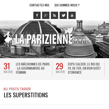
CONTACTEZ-MOI
QUI SOMMES-NOUS ?
31
29
LES MÂCHONNES DE PARIS
EXPO CALDER, LE ROI DU
: LA GOURMANDISE AU
FIL DE FER, UN BON GOÛT
FÉMININ
D’ENFANCE
MAI 2026
MAI 2026
M
ALL POSTS TAGGED
LES SUPERSTITIONS