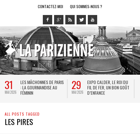
CONTACTEZ-MOI
QUI SOMMES-NOUS ?
31
29
LES MÂCHONNES DE PARIS
EXPO CALDER, LE ROI DU
: LA GOURMANDISE AU
FIL DE FER, UN BON GOÛT
FÉMININ
D’ENFANCE
MAI 2026
MAI 2026
M
ALL POSTS TAGGED
LES PIRES