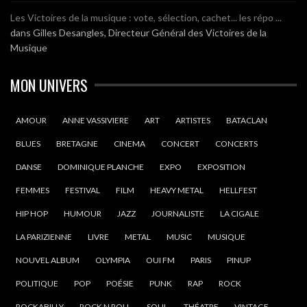
Les Victoires de la musique : vote, sélection, cachet... les répo ...
dans
Gilles Desangles, Directeur Général des Victoires de la
Musique
MON UNIVERS
AMOUR
ANNE VASSIVIERE
ART
ARTISTES
BATACLAN
BLUES
BRETAGNE
CINEMA
CONCERT
CONCERTS
DANSE
DOMINIQUE PLANCHE
EXPO
EXPOSITION
FEMMES
FESTIVAL
FILM
HEAVY METAL
HELLFEST
HIP HOP
HUMOUR
JAZZ
JOURNALISTE
LA CIGALE
LA PARIZIENNE
LIVRE
METAL
MUSIC
MUSIQUE
NOUVEL ALBUM
OLYMPIA
OUI FM
PARIS
PINUP
POLITIQUE
POP
POÉSIE
PUNK
RAP
ROCK
ROCKABILLY
ROCK N ROLL
SOUL
THÉATRE
VINTAGE