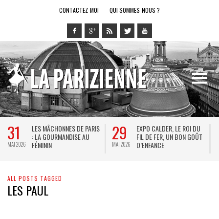
CONTACTEZ-MOI
QUI SOMMES-NOUS ?
31
29
LES MÂCHONNES DE PARIS
EXPO CALDER, LE ROI DU
: LA GOURMANDISE AU
FIL DE FER, UN BON GOÛT
FÉMININ
D’ENFANCE
MAI 2026
MAI 2026
M
ALL POSTS TAGGED
LES PAUL