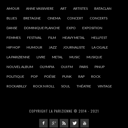
AMOUR
ANNE VASSIVIERE
ART
ARTISTES
BATACLAN
BLUES
BRETAGNE
CINEMA
CONCERT
CONCERTS
DANSE
DOMINIQUE PLANCHE
EXPO
EXPOSITION
FEMMES
FESTIVAL
FILM
HEAVY METAL
HELLFEST
HIP HOP
HUMOUR
JAZZ
JOURNALISTE
LA CIGALE
LA PARIZIENNE
LIVRE
METAL
MUSIC
MUSIQUE
NOUVEL ALBUM
OLYMPIA
OUI FM
PARIS
PINUP
POLITIQUE
POP
POÉSIE
PUNK
RAP
ROCK
ROCKABILLY
ROCK N ROLL
SOUL
THÉATRE
VINTAGE
COPYRIGHT LA PARIZIENNE © 2014 - 2021