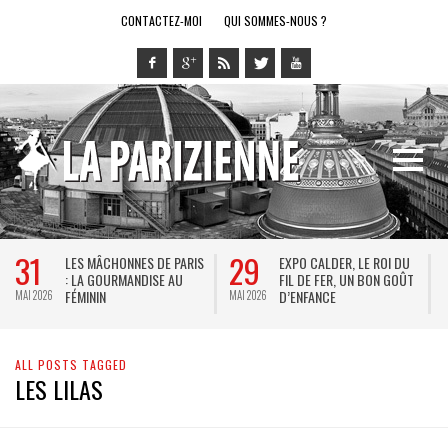
CONTACTEZ-MOI
QUI SOMMES-NOUS ?
31
29
LES MÂCHONNES DE PARIS
EXPO CALDER, LE ROI DU
: LA GOURMANDISE AU
FIL DE FER, UN BON GOÛT
FÉMININ
D’ENFANCE
MAI 2026
MAI 2026
M
ALL POSTS TAGGED
LES LILAS