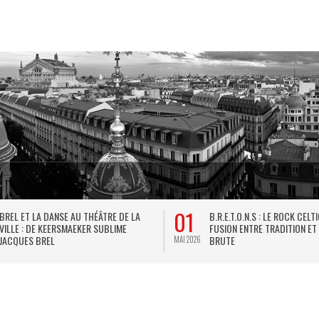
01
BREL ET LA DANSE AU THÉÂTRE DE LA
B.R.E.T.O.N.S : LE ROCK CELT
VILLE : DE KEERSMAEKER SUBLIME
FUSION ENTRE TRADITION ET
JACQUES BREL
BRUTE
MAI 2026