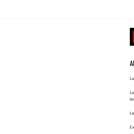
A
La
La
la
Le
Ex