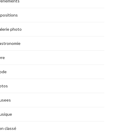
vènements
positions
lerie photo
astronomie
vre
ode
otos
usees
usique
n classé