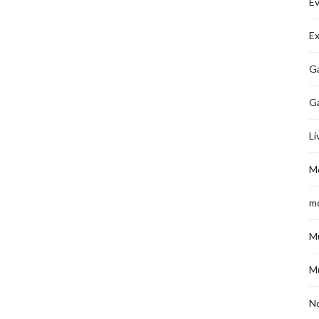
É
Ex
Ga
G
Li
M
m
M
M
No