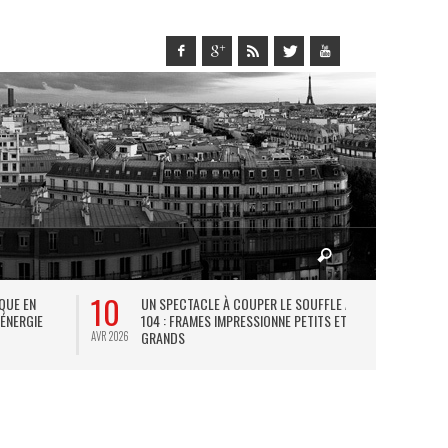
10
27
IQUE EN
UN SPECTACLE À COUPER LE SOUFFLE AU
L
 ÉNERGIE
104 : FRAMES IMPRESSIONNE PETITS ET
TH
GRANDS
AVR 2026
JUIL 2026