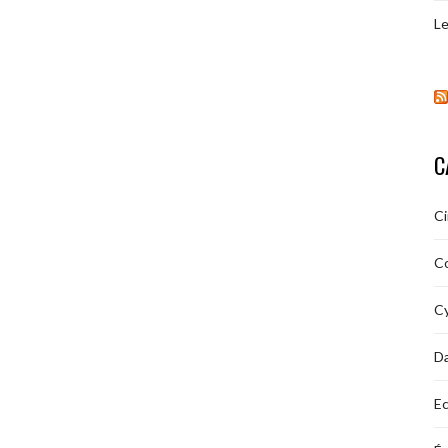
Le
C
C
C
Cy
D
Ec