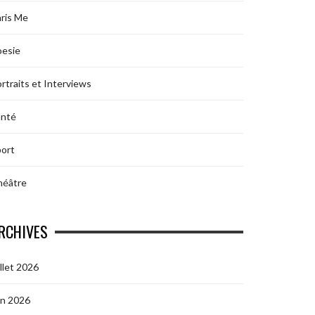
ris Me
oesie
rtraits et Interviews
anté
ort
héâtre
RCHIVES
illet 2026
in 2026