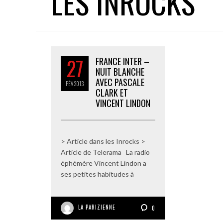
LES INROCKS
27
FRANCE INTER –
NUIT BLANCHE
AVEC PASCALE
FÉV
2013
CLARK ET
VINCENT LINDON
> Article dans les Inrocks >
Article de Telerama La radio
éphémère Vincent Lindon a
ses petites habitudes à
LA PARIZIENNE
0