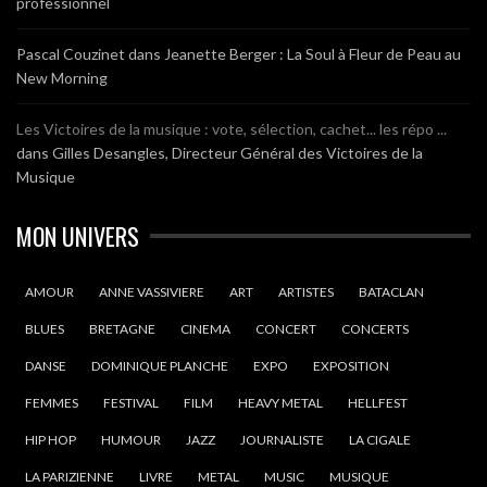
professionnel
Pascal Couzinet
dans
Jeanette Berger : La Soul à Fleur de Peau au
New Morning
Les Victoires de la musique : vote, sélection, cachet... les répo ...
dans
Gilles Desangles, Directeur Général des Victoires de la
Musique
MON UNIVERS
AMOUR
ANNE VASSIVIERE
ART
ARTISTES
BATACLAN
BLUES
BRETAGNE
CINEMA
CONCERT
CONCERTS
DANSE
DOMINIQUE PLANCHE
EXPO
EXPOSITION
FEMMES
FESTIVAL
FILM
HEAVY METAL
HELLFEST
HIP HOP
HUMOUR
JAZZ
JOURNALISTE
LA CIGALE
LA PARIZIENNE
LIVRE
METAL
MUSIC
MUSIQUE