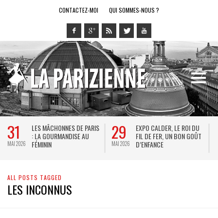
CONTACTEZ-MOI
QUI SOMMES-NOUS ?
31
29
LES MÂCHONNES DE PARIS
EXPO CALDER, LE ROI DU
: LA GOURMANDISE AU
FIL DE FER, UN BON GOÛT
FÉMININ
D’ENFANCE
MAI 2026
MAI 2026
M
ALL POSTS TAGGED
LES INCONNUS