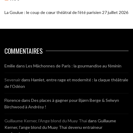
La Goulue : le coup de cœur théâtral de l’été parisien
27 juillet 2026
COMMENTAIRES
Emilie
dans
Les Mâchonnes de Paris : la gourmandise au féminin
Sevenair
dans
Hamlet, entre rage et modernité : la claque théâtrale
de l’Odéon
Florence
dans
Des places à gagner pour Bjørn Berge & Selwyn
Birchwood à Andrésy !
Guillaume Kerner, l’Ange blond du Muay Thaï
dans
Guillaume
Kerner, l’ange blond du Muay Thaï devenu entraineur