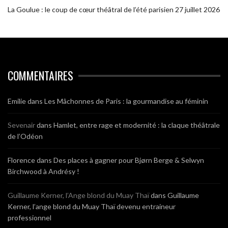
La Goulue : le coup de cœur théâtral de l’été parisien
27 juillet 2026
COMMENTAIRES
Emilie
dans
Les Mâchonnes de Paris : la gourmandise au féminin
Sevenair
dans
Hamlet, entre rage et modernité : la claque théâtrale
de l’Odéon
Florence
dans
Des places à gagner pour Bjørn Berge & Selwyn
Birchwood à Andrésy !
Guillaume Kerner, l’Ange blond du Muay Thaï
dans
Guillaume
Kerner, l’ange blond du Muay Thaï devenu entraineur
professionnel