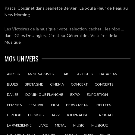
Pascal Couzinet
dans
Jeanette Berger : La Soul à Fleur de Peau au
New Morning
Les Victoires de la musique : vote, sélection, cachet... les répo ...
dans
Gilles Desangles, Directeur Général des Victoires de la
Musique
MON UNIVERS
AMOUR
ANNE VASSIVIERE
ART
ARTISTES
BATACLAN
BLUES
BRETAGNE
CINEMA
CONCERT
CONCERTS
DANSE
DOMINIQUE PLANCHE
EXPO
EXPOSITION
FEMMES
FESTIVAL
FILM
HEAVY METAL
HELLFEST
HIP HOP
HUMOUR
JAZZ
JOURNALISTE
LA CIGALE
LA PARIZIENNE
LIVRE
METAL
MUSIC
MUSIQUE