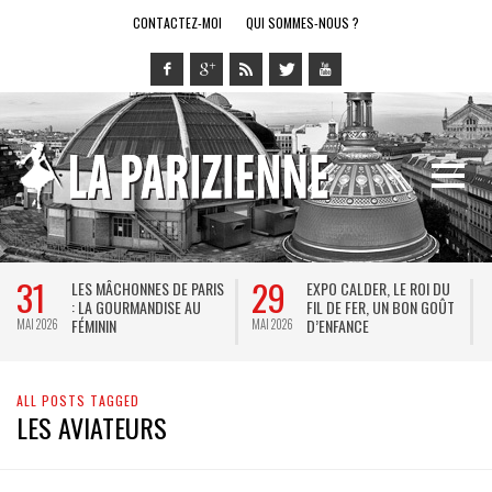
CONTACTEZ-MOI
QUI SOMMES-NOUS ?
31
29
LES MÂCHONNES DE PARIS
EXPO CALDER, LE ROI DU
: LA GOURMANDISE AU
FIL DE FER, UN BON GOÛT
FÉMININ
D’ENFANCE
MAI 2026
MAI 2026
M
ALL POSTS TAGGED
LES AVIATEURS