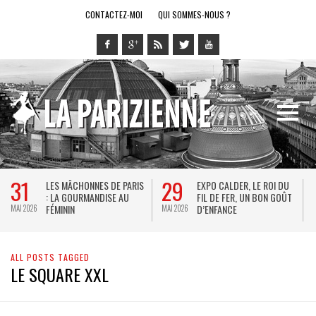
CONTACTEZ-MOI
QUI SOMMES-NOUS ?
31
29
LES MÂCHONNES DE PARIS
EXPO CALDER, LE ROI DU
: LA GOURMANDISE AU
FIL DE FER, UN BON GOÛT
FÉMININ
D’ENFANCE
MAI 2026
MAI 2026
M
ALL POSTS TAGGED
LE SQUARE XXL