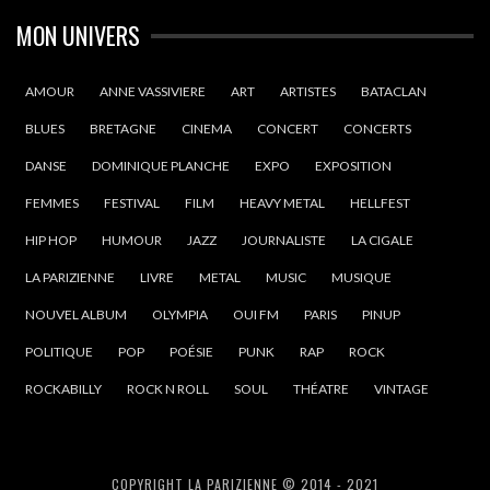
MON UNIVERS
AMOUR
ANNE VASSIVIERE
ART
ARTISTES
BATACLAN
BLUES
BRETAGNE
CINEMA
CONCERT
CONCERTS
DANSE
DOMINIQUE PLANCHE
EXPO
EXPOSITION
FEMMES
FESTIVAL
FILM
HEAVY METAL
HELLFEST
HIP HOP
HUMOUR
JAZZ
JOURNALISTE
LA CIGALE
LA PARIZIENNE
LIVRE
METAL
MUSIC
MUSIQUE
NOUVEL ALBUM
OLYMPIA
OUI FM
PARIS
PINUP
POLITIQUE
POP
POÉSIE
PUNK
RAP
ROCK
ROCKABILLY
ROCK N ROLL
SOUL
THÉATRE
VINTAGE
COPYRIGHT LA PARIZIENNE © 2014 - 2021