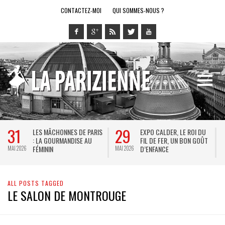
CONTACTEZ-MOI
QUI SOMMES-NOUS ?
31
29
LES MÂCHONNES DE PARIS
EXPO CALDER, LE ROI DU
: LA GOURMANDISE AU
FIL DE FER, UN BON GOÛT
FÉMININ
D’ENFANCE
MAI 2026
MAI 2026
M
ALL POSTS TAGGED
LE SALON DE MONTROUGE