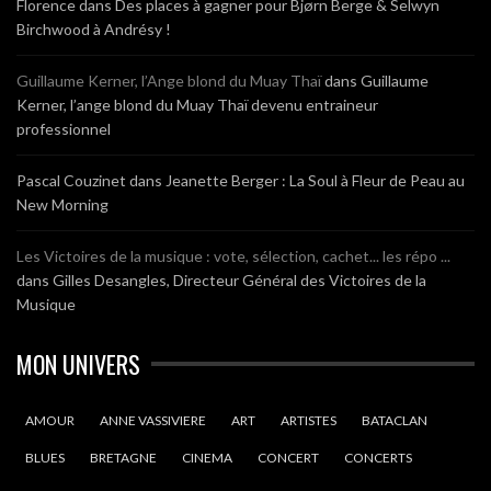
Florence
dans
Des places à gagner pour Bjørn Berge & Selwyn
Birchwood à Andrésy !
Guillaume Kerner, l’Ange blond du Muay Thaï
dans
Guillaume
Kerner, l’ange blond du Muay Thaï devenu entraineur
professionnel
Pascal Couzinet
dans
Jeanette Berger : La Soul à Fleur de Peau au
New Morning
Les Victoires de la musique : vote, sélection, cachet... les répo ...
dans
Gilles Desangles, Directeur Général des Victoires de la
Musique
MON UNIVERS
AMOUR
ANNE VASSIVIERE
ART
ARTISTES
BATACLAN
BLUES
BRETAGNE
CINEMA
CONCERT
CONCERTS