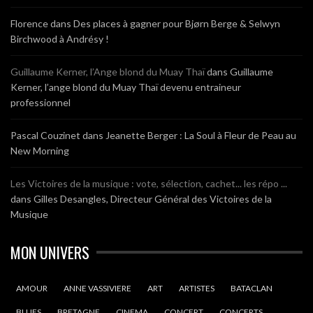
Florence
dans
Des places à gagner pour Bjørn Berge & Selwyn
Birchwood à Andrésy !
Guillaume Kerner, l’Ange blond du Muay Thaï
dans
Guillaume
Kerner, l’ange blond du Muay Thaï devenu entraineur
professionnel
Pascal Couzinet
dans
Jeanette Berger : La Soul à Fleur de Peau au
New Morning
Les Victoires de la musique : vote, sélection, cachet... les répo ...
dans
Gilles Desangles, Directeur Général des Victoires de la
Musique
MON UNIVERS
AMOUR
ANNE VASSIVIERE
ART
ARTISTES
BATACLAN
BLUES
BRETAGNE
CINEMA
CONCERT
CONCERTS