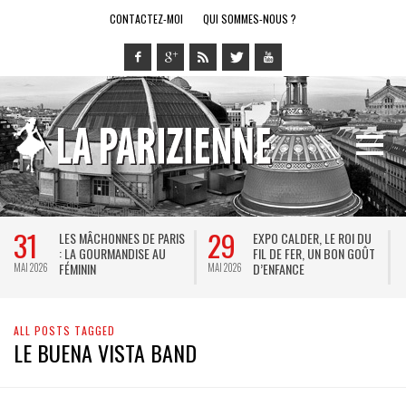
CONTACTEZ-MOI
QUI SOMMES-NOUS ?
31
29
LES MÂCHONNES DE PARIS
EXPO CALDER, LE ROI DU
: LA GOURMANDISE AU
FIL DE FER, UN BON GOÛT
FÉMININ
D’ENFANCE
MAI 2026
MAI 2026
M
ALL POSTS TAGGED
LE BUENA VISTA BAND