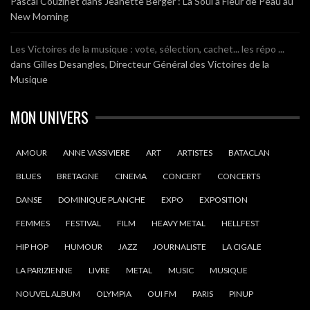
Pascal Couzinet
dans
Jeanette Berger : La Soul à Fleur de Peau au
New Morning
Les Victoires de la musique : vote, sélection, cachet... les répo ...
dans
Gilles Desangles, Directeur Général des Victoires de la
Musique
MON UNIVERS
AMOUR
ANNE VASSIVIERE
ART
ARTISTES
BATACLAN
BLUES
BRETAGNE
CINEMA
CONCERT
CONCERTS
DANSE
DOMINIQUE PLANCHE
EXPO
EXPOSITION
FEMMES
FESTIVAL
FILM
HEAVY METAL
HELLFEST
HIP HOP
HUMOUR
JAZZ
JOURNALISTE
LA CIGALE
LA PARIZIENNE
LIVRE
METAL
MUSIC
MUSIQUE
NOUVEL ALBUM
OLYMPIA
OUI FM
PARIS
PINUP