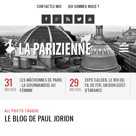
CONTACTEZ-MOI
QUI SOMMES-NOUS ?
31
29
LES MÂCHONNES DE PARIS
EXPO CALDER, LE ROI DU
: LA GOURMANDISE AU
FIL DE FER, UN BON GOÛT
FÉMININ
D’ENFANCE
MAI 2026
MAI 2026
M
ALL POSTS TAGGED
LE BLOG DE PAUL JORION