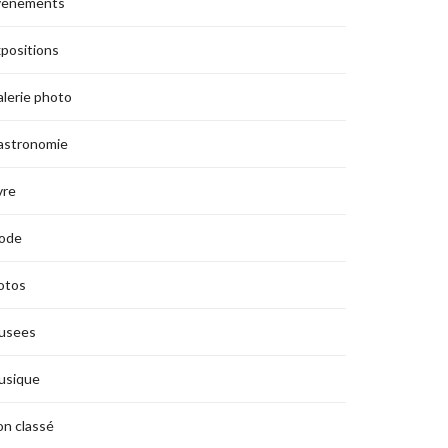
vènements
positions
lerie photo
astronomie
vre
ode
otos
usees
usique
n classé