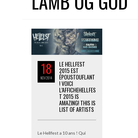
LAMB OG GOD
18
LE HELLFEST
2015 EST
ÉPOUSTOUFLANT
NOV
2014
! VOICI
L’AFFICHE
HELLFES
T 2015 IS
AMAZING! THIS IS
LIST OF ARTISTS
Le Hellfest a 10 ans ! Qui