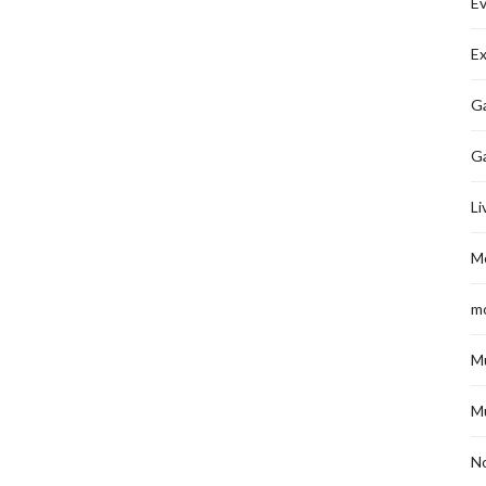
É
Ex
Ga
G
Li
M
m
M
M
No