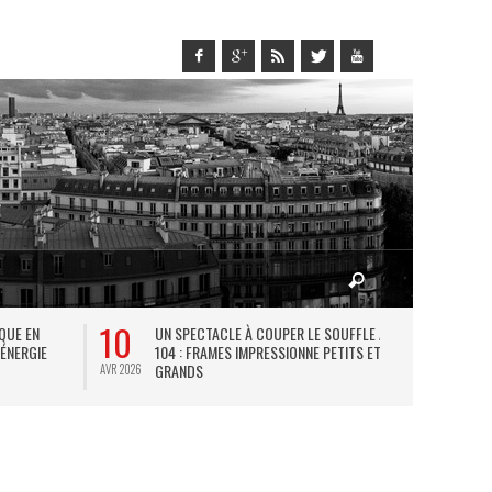
10
27
IQUE EN
UN SPECTACLE À COUPER LE SOUFFLE AU
L
 ÉNERGIE
104 : FRAMES IMPRESSIONNE PETITS ET
TH
GRANDS
AVR 2026
JUIL 2026