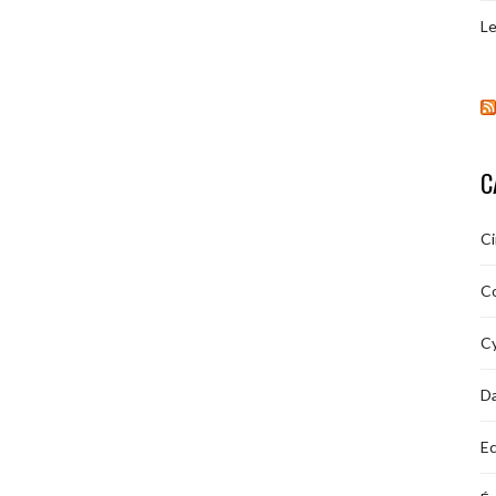
Le
C
C
C
Cy
D
Ec