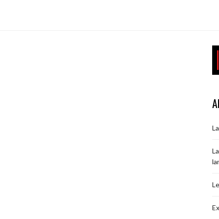
A
La
La
la
Le
Ex