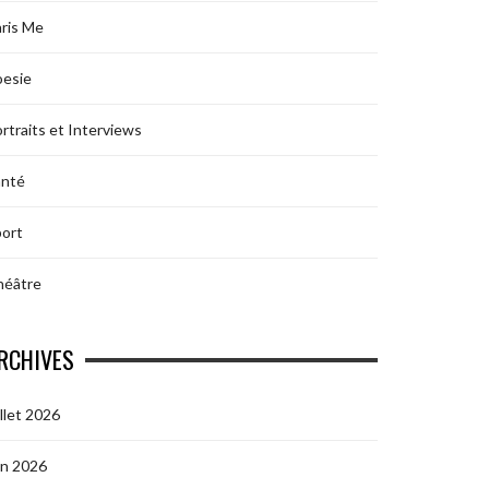
ris Me
oesie
rtraits et Interviews
anté
ort
héâtre
RCHIVES
illet 2026
in 2026