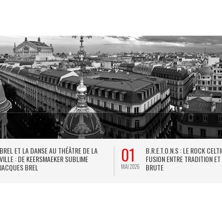
01
BREL ET LA DANSE AU THÉÂTRE DE LA
B.R.E.T.O.N.S : LE ROCK CELT
VILLE : DE KEERSMAEKER SUBLIME
FUSION ENTRE TRADITION ET
JACQUES BREL
BRUTE
MAI 2026