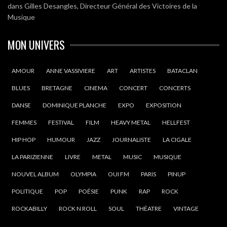
dans
Gilles Desangles, Directeur Général des Victoires de la
Musique
MON UNIVERS
AMOUR
ANNE VASSIVIERE
ART
ARTISTES
BATACLAN
BLUES
BRETAGNE
CINEMA
CONCERT
CONCERTS
DANSE
DOMINIQUE PLANCHE
EXPO
EXPOSITION
FEMMES
FESTIVAL
FILM
HEAVY METAL
HELLFEST
HIP HOP
HUMOUR
JAZZ
JOURNALISTE
LA CIGALE
LA PARIZIENNE
LIVRE
METAL
MUSIC
MUSIQUE
NOUVEL ALBUM
OLYMPIA
OUI FM
PARIS
PINUP
POLITIQUE
POP
POÉSIE
PUNK
RAP
ROCK
ROCKABILLY
ROCK N ROLL
SOUL
THÉATRE
VINTAGE