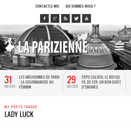
CONTACTEZ-MOI
QUI SOMMES-NOUS ?
31
29
LES MÂCHONNES DE PARIS
EXPO CALDER, LE ROI DU
: LA GOURMANDISE AU
FIL DE FER, UN BON GOÛT
FÉMININ
D’ENFANCE
MAI 2026
MAI 2026
M
ALL POSTS TAGGED
LADY LUCK