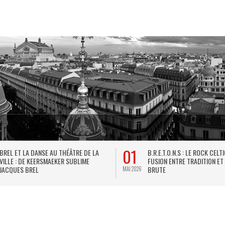
01
BREL ET LA DANSE AU THÉÂTRE DE LA
B.R.E.T.O.N.S : LE ROCK CELT
VILLE : DE KEERSMAEKER SUBLIME
FUSION ENTRE TRADITION ET
JACQUES BREL
BRUTE
MAI 2026