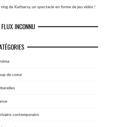
 ring de Katharsy, un spectacle en forme de jeu vidéo !
FLUX INCONNU
ATÉGORIES
inéma
oup de coeur
berelles
anse
rivains contemporains