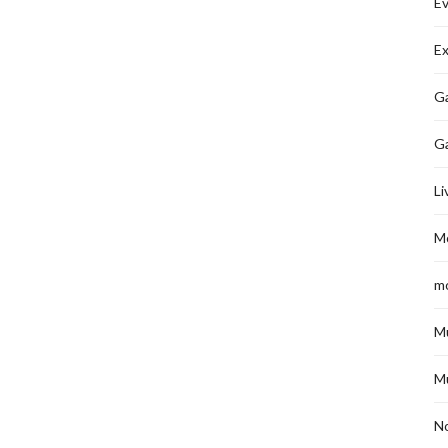
É
Ex
Ga
G
Li
M
m
M
M
No