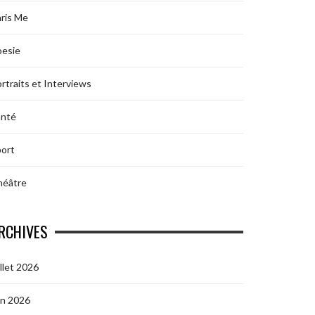
ris Me
oesie
rtraits et Interviews
anté
ort
héâtre
RCHIVES
illet 2026
in 2026