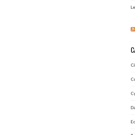
Le
C
C
C
Cy
D
Ec