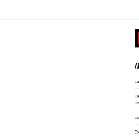
A
La
La
la
Le
Ex