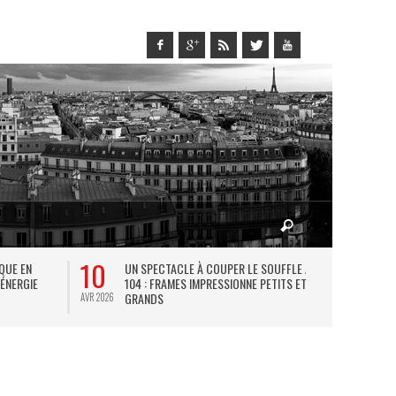
10
27
IQUE EN
UN SPECTACLE À COUPER LE SOUFFLE AU
L
 ÉNERGIE
104 : FRAMES IMPRESSIONNE PETITS ET
TH
GRANDS
AVR 2026
JUIL 2026