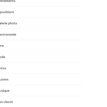
vènements
positions
lerie photo
astronomie
vre
ode
otos
usees
usique
n classé