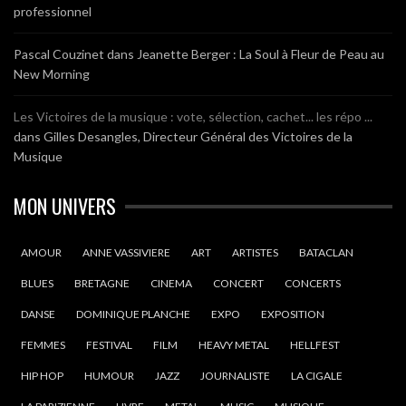
professionnel
Pascal Couzinet
dans
Jeanette Berger : La Soul à Fleur de Peau au
New Morning
Les Victoires de la musique : vote, sélection, cachet... les répo ...
dans
Gilles Desangles, Directeur Général des Victoires de la
Musique
MON UNIVERS
AMOUR
ANNE VASSIVIERE
ART
ARTISTES
BATACLAN
BLUES
BRETAGNE
CINEMA
CONCERT
CONCERTS
DANSE
DOMINIQUE PLANCHE
EXPO
EXPOSITION
FEMMES
FESTIVAL
FILM
HEAVY METAL
HELLFEST
HIP HOP
HUMOUR
JAZZ
JOURNALISTE
LA CIGALE