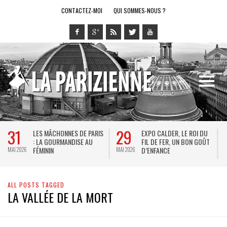
CONTACTEZ-MOI
QUI SOMMES-NOUS ?
31
29
LES MÂCHONNES DE PARIS
EXPO CALDER, LE ROI DU
: LA GOURMANDISE AU
FIL DE FER, UN BON GOÛT
FÉMININ
D’ENFANCE
MAI 2026
MAI 2026
M
ALL POSTS TAGGED
LA VALLÉE DE LA MORT