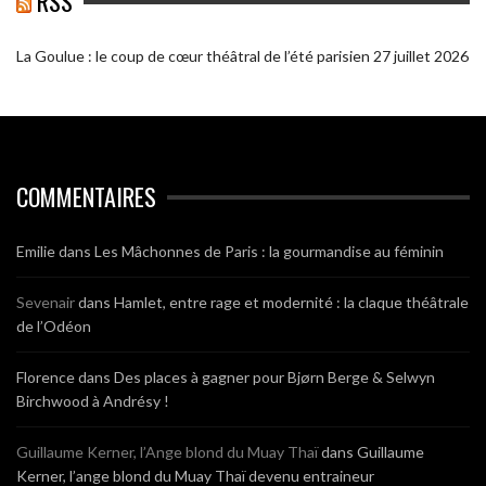
RSS
La Goulue : le coup de cœur théâtral de l’été parisien
27 juillet 2026
COMMENTAIRES
Emilie
dans
Les Mâchonnes de Paris : la gourmandise au féminin
Sevenair
dans
Hamlet, entre rage et modernité : la claque théâtrale
de l’Odéon
Florence
dans
Des places à gagner pour Bjørn Berge & Selwyn
Birchwood à Andrésy !
Guillaume Kerner, l’Ange blond du Muay Thaï
dans
Guillaume
Kerner, l’ange blond du Muay Thaï devenu entraineur