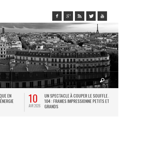
10
27
IQUE EN
UN SPECTACLE À COUPER LE SOUFFLE AU
L
 ÉNERGIE
104 : FRAMES IMPRESSIONNE PETITS ET
TH
GRANDS
AVR 2026
JUIL 2026