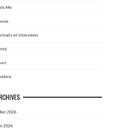
ris Me
oesie
rtraits et Interviews
anté
ort
héâtre
RCHIVES
illet 2026
in 2026