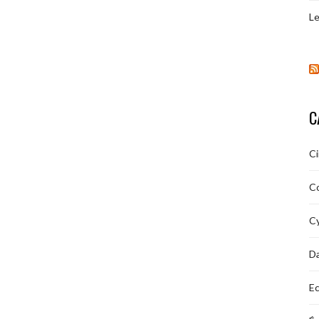
Le
C
C
C
Cy
D
Ec