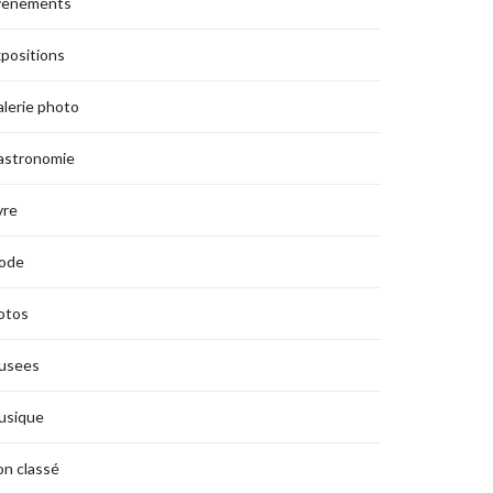
vènements
positions
lerie photo
astronomie
vre
ode
otos
usees
usique
n classé