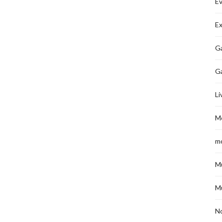
É
Ex
Ga
G
Li
M
m
M
M
No