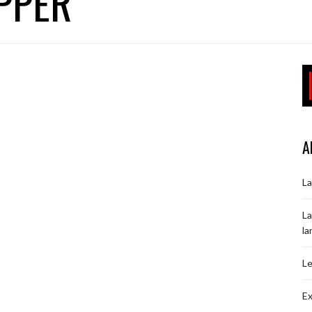
IPPER
A
La
La
la
Le
Ex