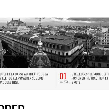
01
BREL ET LA DANSE AU THÉÂTRE DE LA
B.R.E.T.O.N.S : LE ROCK CELT
VILLE : DE KEERSMAEKER SUBLIME
FUSION ENTRE TRADITION ET
JACQUES BREL
BRUTE
MAI 2026