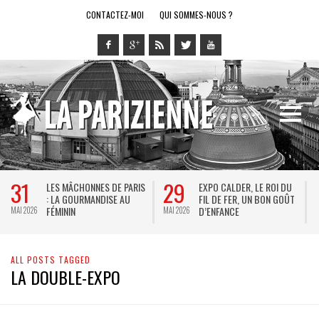
CONTACTEZ-MOI
QUI SOMMES-NOUS ?
31
29
LES MÂCHONNES DE PARIS
EXPO CALDER, LE ROI DU
: LA GOURMANDISE AU
FIL DE FER, UN BON GOÛT
FÉMININ
D’ENFANCE
MAI 2026
MAI 2026
M
ALL POSTS TAGGED
LA DOUBLE-EXPO