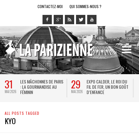
CONTACTEZ-MOI
QUI SOMMES-NOUS ?
31
29
LES MÂCHONNES DE PARIS
EXPO CALDER, LE ROI DU
: LA GOURMANDISE AU
FIL DE FER, UN BON GOÛT
FÉMININ
D’ENFANCE
MAI 2026
MAI 2026
M
ALL POSTS TAGGED
KYO