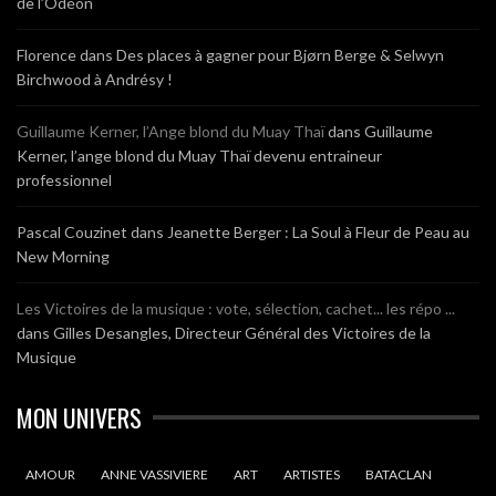
de l’Odéon
Florence
dans
Des places à gagner pour Bjørn Berge & Selwyn
Birchwood à Andrésy !
Guillaume Kerner, l’Ange blond du Muay Thaï
dans
Guillaume
Kerner, l’ange blond du Muay Thaï devenu entraineur
professionnel
Pascal Couzinet
dans
Jeanette Berger : La Soul à Fleur de Peau au
New Morning
Les Victoires de la musique : vote, sélection, cachet... les répo ...
dans
Gilles Desangles, Directeur Général des Victoires de la
Musique
MON UNIVERS
AMOUR
ANNE VASSIVIERE
ART
ARTISTES
BATACLAN