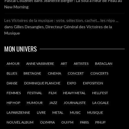
Pascal Couzinet
dans
Jeanette Berger : La Soul à Fleur de Peau au
New Morning
Les Victoires de la musique : vote, sélection, cachet... les répo ...
dans
Gilles Desangles, Directeur Général des Victoires de la
Musique
MON UNIVERS
AMOUR
ANNE VASSIVIERE
ART
ARTISTES
BATACLAN
BLUES
BRETAGNE
CINEMA
CONCERT
CONCERTS
DANSE
DOMINIQUE PLANCHE
EXPO
EXPOSITION
FEMMES
FESTIVAL
FILM
HEAVY METAL
HELLFEST
HIP HOP
HUMOUR
JAZZ
JOURNALISTE
LA CIGALE
LA PARIZIENNE
LIVRE
METAL
MUSIC
MUSIQUE
NOUVEL ALBUM
OLYMPIA
OUI FM
PARIS
PINUP