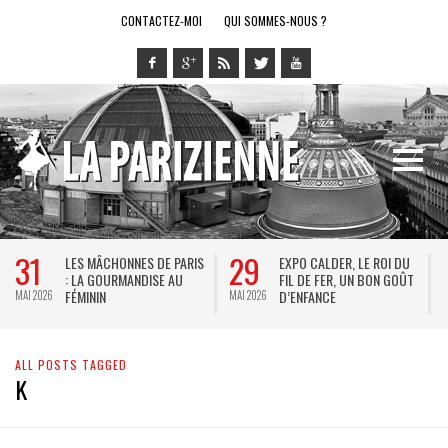
CONTACTEZ-MOI
QUI SOMMES-NOUS ?
31
29
LES MÂCHONNES DE PARIS
EXPO CALDER, LE ROI DU
: LA GOURMANDISE AU
FIL DE FER, UN BON GOÛT
FÉMININ
D’ENFANCE
MAI 2026
MAI 2026
M
ALL POSTS TAGGED
K