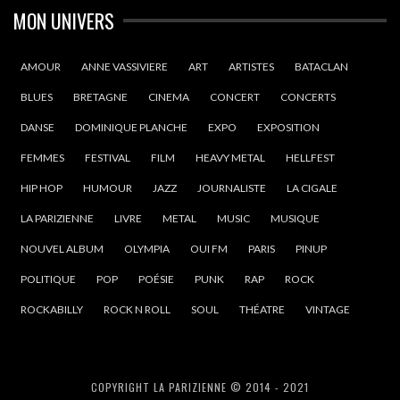
MON UNIVERS
AMOUR
ANNE VASSIVIERE
ART
ARTISTES
BATACLAN
BLUES
BRETAGNE
CINEMA
CONCERT
CONCERTS
DANSE
DOMINIQUE PLANCHE
EXPO
EXPOSITION
FEMMES
FESTIVAL
FILM
HEAVY METAL
HELLFEST
HIP HOP
HUMOUR
JAZZ
JOURNALISTE
LA CIGALE
LA PARIZIENNE
LIVRE
METAL
MUSIC
MUSIQUE
NOUVEL ALBUM
OLYMPIA
OUI FM
PARIS
PINUP
POLITIQUE
POP
POÉSIE
PUNK
RAP
ROCK
ROCKABILLY
ROCK N ROLL
SOUL
THÉATRE
VINTAGE
COPYRIGHT LA PARIZIENNE © 2014 - 2021