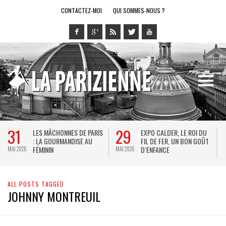
CONTACTEZ-MOI
QUI SOMMES-NOUS ?
31
29
LES MÂCHONNES DE PARIS
EXPO CALDER, LE ROI DU
: LA GOURMANDISE AU
FIL DE FER, UN BON GOÛT
FÉMININ
D’ENFANCE
MAI 2026
MAI 2026
M
ALL POSTS TAGGED
JOHNNY MONTREUIL