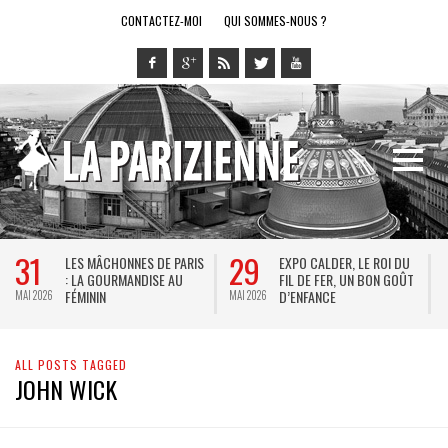
CONTACTEZ-MOI
QUI SOMMES-NOUS ?
31
29
LES MÂCHONNES DE PARIS
EXPO CALDER, LE ROI DU
: LA GOURMANDISE AU
FIL DE FER, UN BON GOÛT
FÉMININ
D’ENFANCE
MAI 2026
MAI 2026
M
ALL POSTS TAGGED
JOHN WICK