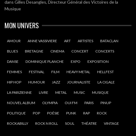
dans
Gilles Desangles, Directeur Général des Victoires de la
Musique
MON UNIVERS
AMOUR
ANNE VASSIVIERE
ART
ARTISTES
BATACLAN
BLUES
BRETAGNE
CINEMA
CONCERT
CONCERTS
DANSE
DOMINIQUE PLANCHE
EXPO
EXPOSITION
FEMMES
FESTIVAL
FILM
HEAVY METAL
HELLFEST
HIP HOP
HUMOUR
JAZZ
JOURNALISTE
LA CIGALE
LA PARIZIENNE
LIVRE
METAL
MUSIC
MUSIQUE
NOUVEL ALBUM
OLYMPIA
OUI FM
PARIS
PINUP
POLITIQUE
POP
POÉSIE
PUNK
RAP
ROCK
ROCKABILLY
ROCK N ROLL
SOUL
THÉATRE
VINTAGE