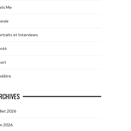
ris Me
oesie
rtraits et Interviews
anté
ort
héâtre
RCHIVES
illet 2026
in 2026