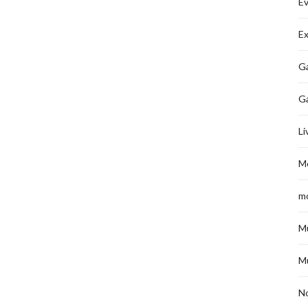
É
Ex
Ga
G
Li
M
m
M
M
No