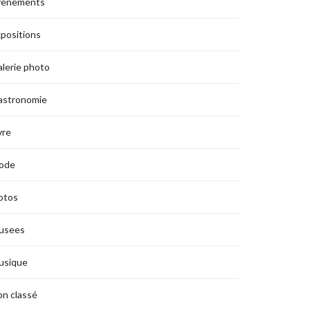
vènements
positions
lerie photo
astronomie
vre
ode
otos
usees
usique
n classé