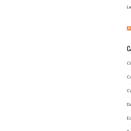
Le
C
C
C
Cy
D
Ec