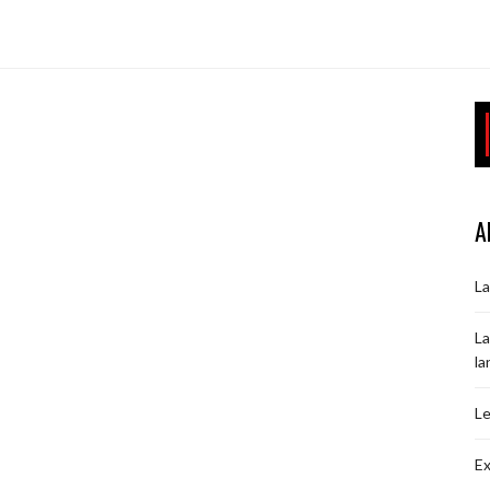
A
La
La
la
Le
Ex