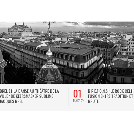
01
BREL ET LA DANSE AU THÉÂTRE DE LA
B.R.E.T.O.N.S : LE ROCK CELT
VILLE : DE KEERSMAEKER SUBLIME
FUSION ENTRE TRADITION ET
JACQUES BREL
BRUTE
MAI 2026