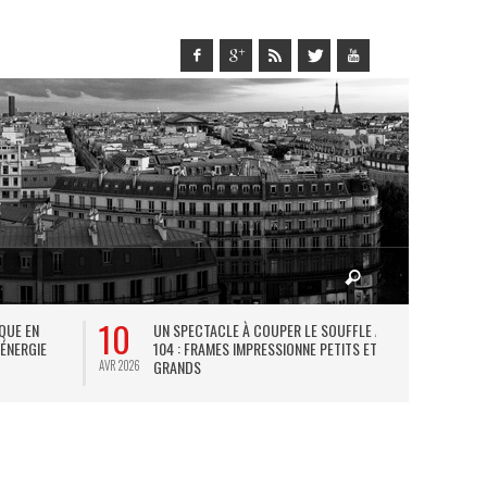
10
27
IQUE EN
UN SPECTACLE À COUPER LE SOUFFLE AU
L
 ÉNERGIE
104 : FRAMES IMPRESSIONNE PETITS ET
TH
GRANDS
AVR 2026
JUIL 2026