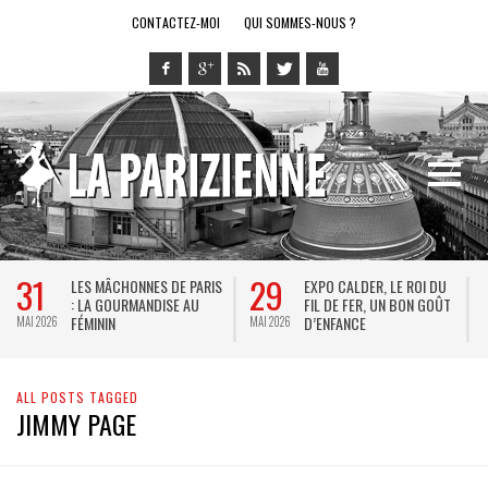
CONTACTEZ-MOI
QUI SOMMES-NOUS ?
31
29
LES MÂCHONNES DE PARIS
EXPO CALDER, LE ROI DU
: LA GOURMANDISE AU
FIL DE FER, UN BON GOÛT
FÉMININ
D’ENFANCE
MAI 2026
MAI 2026
M
ALL POSTS TAGGED
JIMMY PAGE