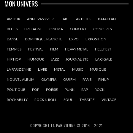
MON UNIVERS
AMOUR
ANNE VASSIVIERE
ART
ARTISTES
BATACLAN
BLUES
BRETAGNE
CINEMA
CONCERT
CONCERTS
DANSE
DOMINIQUE PLANCHE
EXPO
EXPOSITION
FEMMES
FESTIVAL
FILM
HEAVY METAL
HELLFEST
HIP HOP
HUMOUR
JAZZ
JOURNALISTE
LA CIGALE
LA PARIZIENNE
LIVRE
METAL
MUSIC
MUSIQUE
NOUVEL ALBUM
OLYMPIA
OUI FM
PARIS
PINUP
POLITIQUE
POP
POÉSIE
PUNK
RAP
ROCK
ROCKABILLY
ROCK N ROLL
SOUL
THÉATRE
VINTAGE
COPYRIGHT LA PARIZIENNE © 2014 - 2021