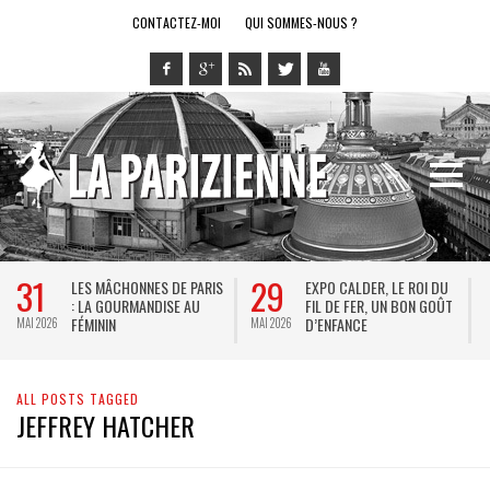
CONTACTEZ-MOI
QUI SOMMES-NOUS ?
31
29
LES MÂCHONNES DE PARIS
EXPO CALDER, LE ROI DU
: LA GOURMANDISE AU
FIL DE FER, UN BON GOÛT
FÉMININ
D’ENFANCE
MAI 2026
MAI 2026
M
ALL POSTS TAGGED
JEFFREY HATCHER