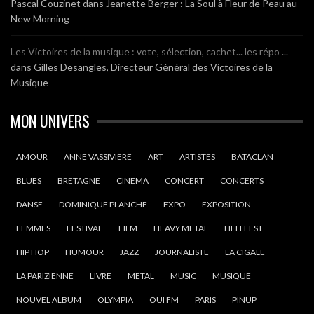
Pascal Couzinet
dans
Jeanette Berger : La Soul à Fleur de Peau au
New Morning
Les Victoires de la musique : vote, sélection, cachet... les répo ...
dans
Gilles Desangles, Directeur Général des Victoires de la
Musique
MON UNIVERS
AMOUR
ANNE VASSIVIERE
ART
ARTISTES
BATACLAN
BLUES
BRETAGNE
CINEMA
CONCERT
CONCERTS
DANSE
DOMINIQUE PLANCHE
EXPO
EXPOSITION
FEMMES
FESTIVAL
FILM
HEAVY METAL
HELLFEST
HIP HOP
HUMOUR
JAZZ
JOURNALISTE
LA CIGALE
LA PARIZIENNE
LIVRE
METAL
MUSIC
MUSIQUE
NOUVEL ALBUM
OLYMPIA
OUI FM
PARIS
PINUP