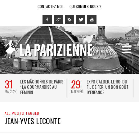
CONTACTEZ-MOI
QUI SOMMES-NOUS ?
31
29
LES MÂCHONNES DE PARIS
EXPO CALDER, LE ROI DU
: LA GOURMANDISE AU
FIL DE FER, UN BON GOÛT
FÉMININ
D’ENFANCE
MAI 2026
MAI 2026
M
ALL POSTS TAGGED
JEAN-YVES LECONTE