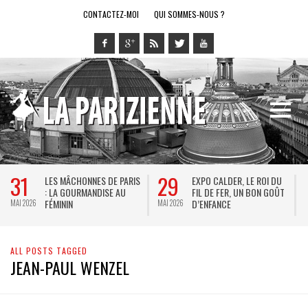
CONTACTEZ-MOI
QUI SOMMES-NOUS ?
31
29
LES MÂCHONNES DE PARIS
EXPO CALDER, LE ROI DU
: LA GOURMANDISE AU
FIL DE FER, UN BON GOÛT
FÉMININ
D’ENFANCE
MAI 2026
MAI 2026
M
ALL POSTS TAGGED
JEAN-PAUL WENZEL