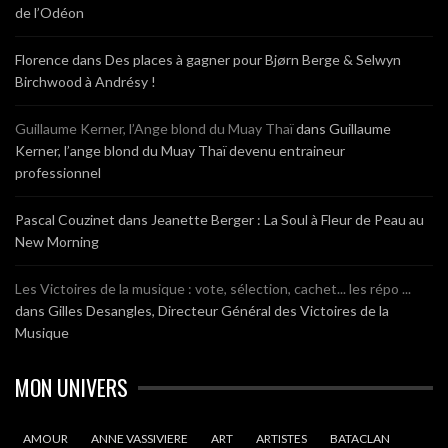
de l’Odéon
Florence
dans
Des places à gagner pour Bjørn Berge & Selwyn
Birchwood à Andrésy !
Guillaume Kerner, l’Ange blond du Muay Thaï
dans
Guillaume
Kerner, l’ange blond du Muay Thaï devenu entraineur
professionnel
Pascal Couzinet
dans
Jeanette Berger : La Soul à Fleur de Peau au
New Morning
Les Victoires de la musique : vote, sélection, cachet... les répo ...
dans
Gilles Desangles, Directeur Général des Victoires de la
Musique
MON UNIVERS
AMOUR
ANNE VASSIVIERE
ART
ARTISTES
BATACLAN