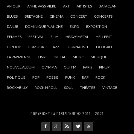
AMOUR
ANNE VASSIVIERE
ART
ARTISTES
BATACLAN
BLUES
BRETAGNE
CINEMA
CONCERT
CONCERTS
DANSE
DOMINIQUE PLANCHE
EXPO
EXPOSITION
FEMMES
FESTIVAL
FILM
HEAVY METAL
HELLFEST
HIP HOP
HUMOUR
JAZZ
JOURNALISTE
LA CIGALE
LA PARIZIENNE
LIVRE
METAL
MUSIC
MUSIQUE
NOUVEL ALBUM
OLYMPIA
OUI FM
PARIS
PINUP
POLITIQUE
POP
POÉSIE
PUNK
RAP
ROCK
ROCKABILLY
ROCK N ROLL
SOUL
THÉATRE
VINTAGE
COPYRIGHT LA PARIZIENNE © 2014 - 2021