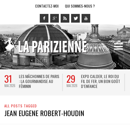
CONTACTEZ-MOI
QUI SOMMES-NOUS ?
31
29
LES MÂCHONNES DE PARIS
EXPO CALDER, LE ROI DU
: LA GOURMANDISE AU
FIL DE FER, UN BON GOÛT
FÉMININ
D’ENFANCE
MAI 2026
MAI 2026
M
ALL POSTS TAGGED
JEAN EUGENE ROBERT-HOUDIN