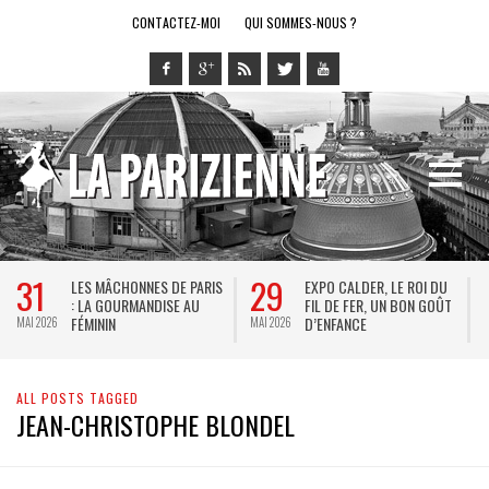
CONTACTEZ-MOI
QUI SOMMES-NOUS ?
31
29
LES MÂCHONNES DE PARIS
EXPO CALDER, LE ROI DU
: LA GOURMANDISE AU
FIL DE FER, UN BON GOÛT
FÉMININ
D’ENFANCE
MAI 2026
MAI 2026
M
ALL POSTS TAGGED
JEAN-CHRISTOPHE BLONDEL