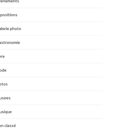
vènements
positions
lerie photo
astronomie
vre
ode
otos
usees
usique
n classé