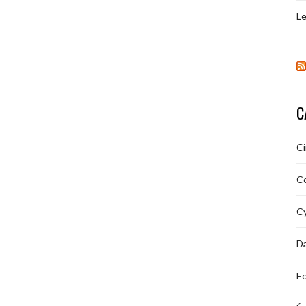
Le
C
C
C
Cy
D
Ec