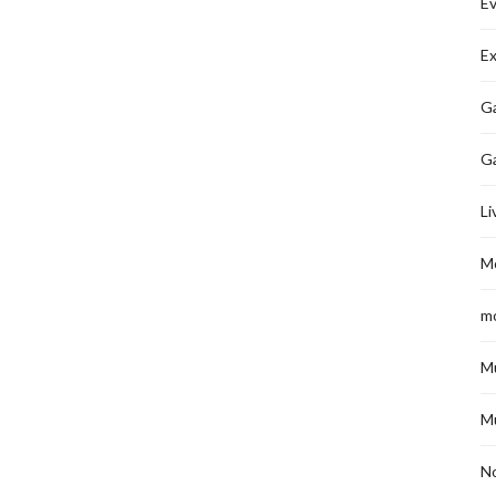
É
Ex
Ga
G
Li
M
m
M
M
No