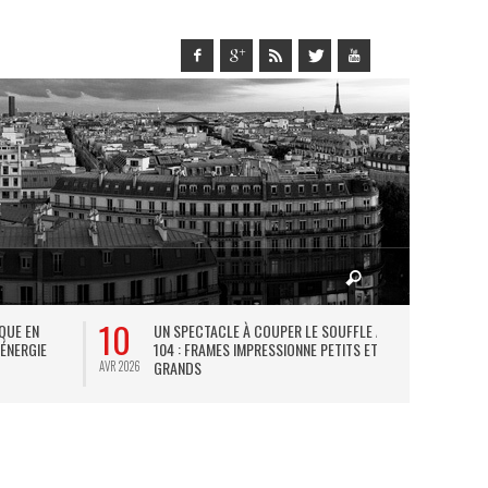
10
27
IQUE EN
UN SPECTACLE À COUPER LE SOUFFLE AU
L
 ÉNERGIE
104 : FRAMES IMPRESSIONNE PETITS ET
TH
GRANDS
AVR 2026
JUIL 2026