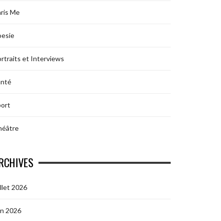
ris Me
oesie
rtraits et Interviews
anté
ort
héâtre
RCHIVES
illet 2026
in 2026