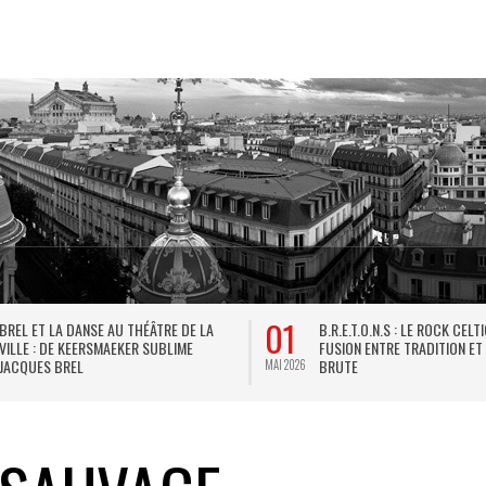
01
BREL ET LA DANSE AU THÉÂTRE DE LA
B.R.E.T.O.N.S : LE ROCK CELT
VILLE : DE KEERSMAEKER SUBLIME
FUSION ENTRE TRADITION ET
JACQUES BREL
BRUTE
MAI 2026