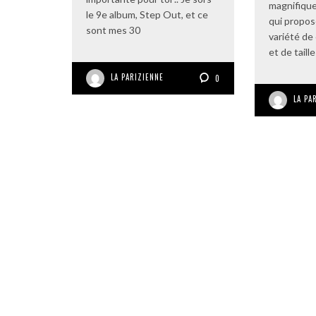
magnifique
le 9e album, Step Out, et ce
qui propo
sont mes 30
variété de
et de taill
LA PARIZIENNE
0
LA PA