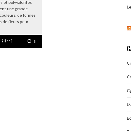
s et polyvalentes
Le
sent une grande
 couleurs, de formes
es de fleurs pour
RIZIENNE
0
C
C
C
Cy
D
Ec