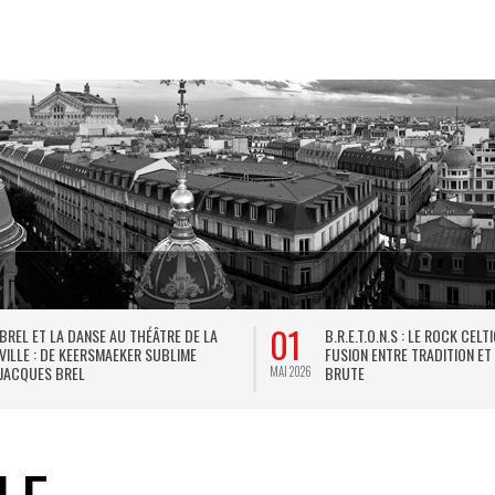
01
BREL ET LA DANSE AU THÉÂTRE DE LA
B.R.E.T.O.N.S : LE ROCK CELT
VILLE : DE KEERSMAEKER SUBLIME
FUSION ENTRE TRADITION ET
JACQUES BREL
BRUTE
MAI 2026