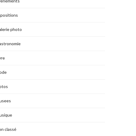
vènements
positions
lerie photo
astronomie
vre
ode
otos
usees
usique
n classé