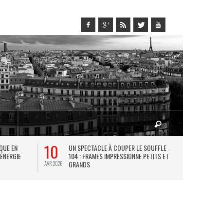
10
27
IQUE EN
UN SPECTACLE À COUPER LE SOUFFLE AU
L
 ÉNERGIE
104 : FRAMES IMPRESSIONNE PETITS ET
TH
GRANDS
AVR 2026
JUIL 2026