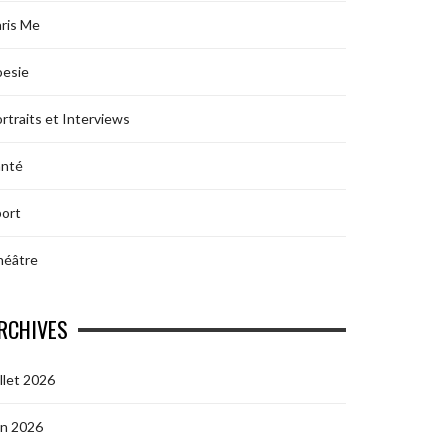
ris Me
oesie
rtraits et Interviews
anté
ort
héâtre
RCHIVES
illet 2026
in 2026