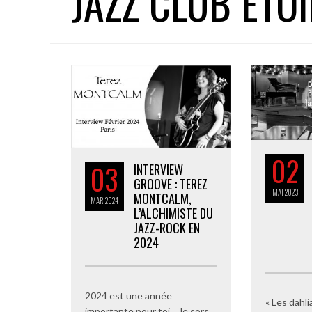
JAZZ CLUB ETOI
02
03
INTERVIEW
GROOVE : TEREZ
MAI
2023
MONTCALM,
MAR
2024
L’ALCHIMISTE DU
JAZZ-ROCK EN
2024
2024 est une année
« Les dahl
importante pour toi .. Je sors