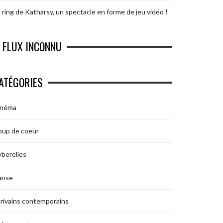
 ring de Katharsy, un spectacle en forme de jeu vidéo !
FLUX INCONNU
ATÉGORIES
inéma
oup de coeur
berelles
anse
rivains contemporains