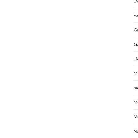
É
Ex
Ga
G
Li
M
m
M
M
No